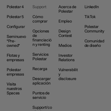
Polestar 4
Support
Acerca de
LinkedIn
Polestar
Polestar 5
Cómo
TikTok
comprar
Empleo
Configurar
Polestar
Opciones
Design
Community
de
Contest
Seminuevo
financiació
"Pre-
Comunidad
n y renting
owned"
Medios
de diseño
Servicios
Flotas y
Investor
Polestar
empresas
Relations
Recarga
Polestar
Vulnerabilit
empresas
y
Descargar
disclosure
aplicación
Visita
nuestros
Spaces
Puntos de
servicio
Support/co