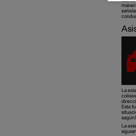
Las fu
manera
señale
Connected Safety
conduc
Asi
Asistencia en riesgo de
colisión
Driver Alert Control
Sistema de permanencia en el
carril
La asis
colisi
direcc
Esta f
Control electrónico de
situaci
estabilidad
según 
La asis
siguie
Información de señales de