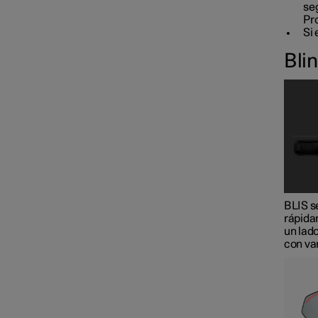
se
Pr
Si 
Bli
BLIS s
rápida
un lado
con var