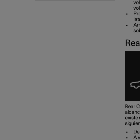
vo
vol
Pre
lat
Amb
sob
Rea
Rear C
alcanc
existe 
siguie
Des
A v