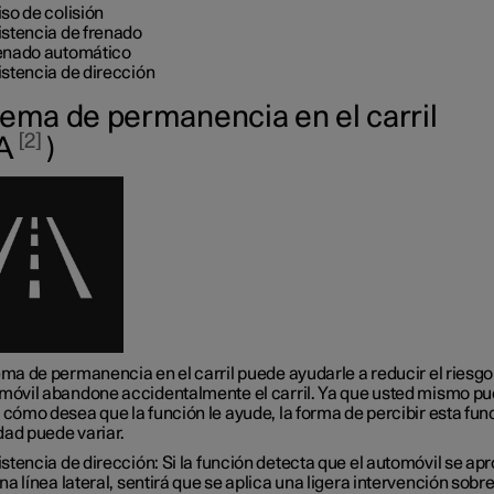
so de colisión
istencia de frenado
enado automático
istencia de dirección
tema de permanencia en el carril
2
A
)
ema de permanencia en el carril puede ayudarle a reducir el riesg
omóvil abandone accidentalmente el carril. Ya que usted mismo p
 cómo desea que la función le ayude, la forma de percibir esta fun
dad puede variar.
stencia de dirección: Si la función detecta que el automóvil se ap
na línea lateral, sentirá que se aplica una ligera intervención sobre