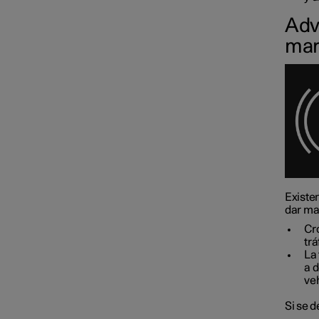
Adv
mar
Existen
dar ma
Cro
trá
La
a 
ve
Si se d