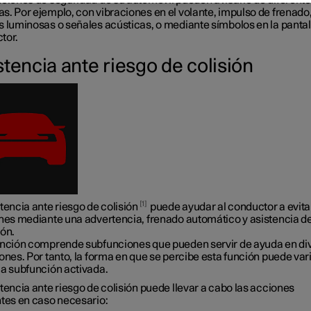
nciones de seguridad de su automóvil pueden avisarle de diferent
s. Por ejemplo, con vibraciones en el volante, impulso de frenado
s luminosas o señales acústicas, o mediante símbolos en la pantal
tor.
stencia ante riesgo de colisión
1
tencia ante riesgo de colisión
puede ayudar al conductor a evita
ones mediante una advertencia, frenado automático y asistencia d
ión.
unción comprende subfunciones que pueden servir de ayuda en di
ones. Por tanto, la forma en que se percibe esta función puede var
la subfunción activada.
tencia ante riesgo de colisión puede llevar a cabo las acciones
ntes en caso necesario: