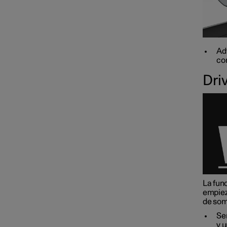
Adv
con
Dri
La func
empieza
de som
Se
y 