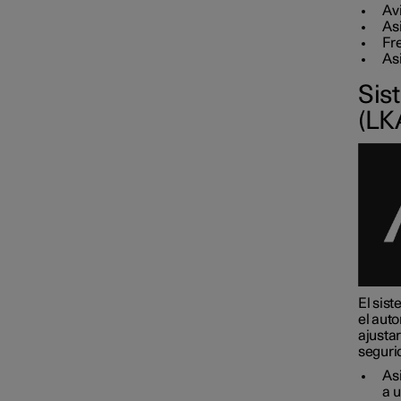
tráfico
Avi
As
Fr
As
Funciones de
estacionamiento
Sis
(LK
Unidad de cámara y radar
El sist
el aut
ajustar
seguri
Asi
a u