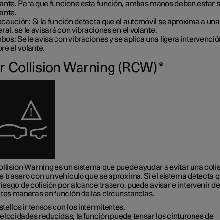
lante. Para que funcione esta función, ambas manos deben estar s
ante.
caución: Si la función detecta que el automóvil se aproxima a una
eral, se le avisará con vibraciones en el volante.
os: Se le avisa con vibraciones y se aplica una ligera intervenció
re el volante.
r Collision Warning (RCW)
*
ollision Warning es un sistema que puede ayudar a evitar una colis
e trasero con un vehículo que se aproxima. Si el sistema detecta 
riesgo de colisión por alcance trasero, puede avisar e intervenir de
ntes maneras en función de las circunstancias.
tellos intensos con los intermitentes.
elocidades reducidas, la función puede tensar los cinturones de