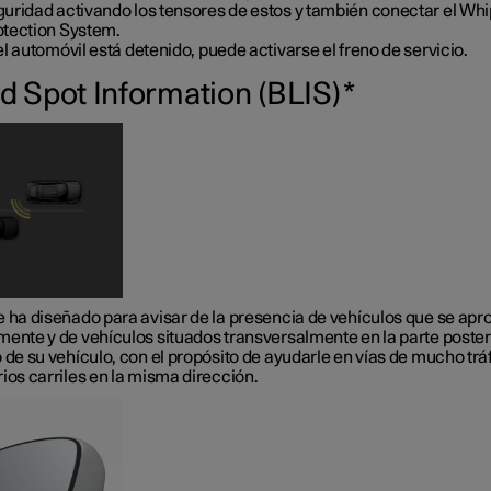
guridad activando los tensores de estos y también conectar el Wh
otection System.
el automóvil está detenido, puede activarse el freno de servicio.
nd Spot Information (BLIS)
*
e ha diseñado para avisar de la presencia de vehículos que se ap
mente y de vehículos situados transversalmente en la parte posteri
 de su vehículo, con el propósito de ayudarle en vías de mucho trá
ios carriles en la misma dirección.