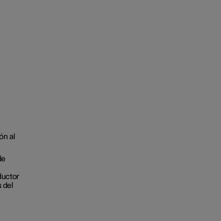
ón al
de
ductor
 del