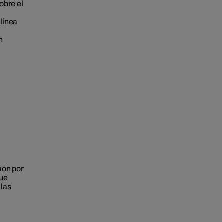
obre el
 línea
n
ión por
que
 las