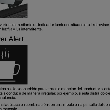
ertencia mediante un indicador luminoso situado en el retrovisor l
 luz fija y luz intermitente.
ver Alert
ión ha sido concebida para atraer la atención del conductor si est
 a conducir de manera irregular, por ejemplo, si está distraído o 
nolencia.
ñal acústica en combinación con un símbolo en la pantalla del co
un mensaje.