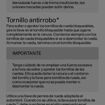
demasiada fuerza o de forma insuficiente, las
uniones roscadas pueden sufrir daños.
Tornillo antirrobo
*
Para soltar o apretar los tornillos de rueda bloqueables,
gire la llave en el tornillo bloqueable hasta que agarre
completamente en la ranura. Comience siempre con los
tornillos de rueda bloqueables si va a desmontar la rueda.
Al montar la rueda, termine con el tornillo bloqueable.
IMPORTANTE
Tenga cuidado de no emplear una fuerza excesiva
a la hora de soltar y apretar los tornillos de las
ruedas. Ello puede dañar la ranura o el contorno
del tornillo y la llave para tornillos de rueda, así
como ocasionar que no se pueda montar o
desmontar la rueda.
Utilice una llave de pernos de rueda adaptada al
automóvil. Cuando no se utilice, la llave para tornillos de
1
rueda
debe guardarse en el sitio reservado en el