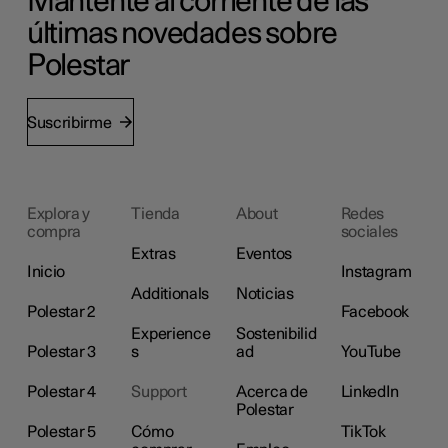
Mantente al corriente de las
últimas novedades sobre
Polestar
Suscribirme
Explora y
Tienda
About
Redes
compra
sociales
Extras
Eventos
Inicio
Instagram
Additionals
Noticias
Polestar 2
Facebook
Experience
Sostenibilid
Polestar 3
s
ad
YouTube
Polestar 4
Support
Acerca de
LinkedIn
Polestar
Polestar 5
Cómo
TikTok