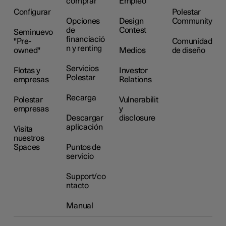
comprar
Empleo
Configurar
Polestar
Opciones
Design
Community
de
Contest
Seminuevo
financiació
"Pre-
Comunidad
n y renting
owned"
Medios
de diseño
Servicios
Flotas y
Investor
Polestar
empresas
Relations
Recarga
Polestar
Vulnerabilit
empresas
y
Descargar
disclosure
aplicación
Visita
nuestros
Spaces
Puntos de
servicio
Support/co
ntacto
Manual