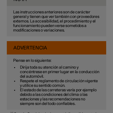
Las instrucciones anteriores son de carácter
general y tienen que ver también con proveedores
externos. La accesibilidad, el procedimiento y el
funcionamiento pueden verse sometidos a
modificaciones o variaciones.
ADVERTENCIA
Piense en lo siguiente:
Dirija toda su atención al camino y
concéntrese en primer lugar en la conducción
del automóvil.
Respete el reglamento de circulación vigente
y utilice su sentido común.
El estado de las carreteras varía por ejemplo
debido a las condiciones del clima o las
estaciones y las recomendaciones no
siempre son del todo confiables.
1