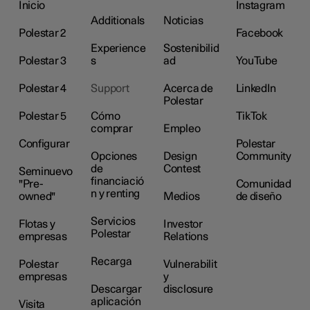
Inicio
Instagram
Additionals
Noticias
Polestar 2
Facebook
Experience
Sostenibilid
Polestar 3
s
ad
YouTube
Polestar 4
Support
Acerca de
LinkedIn
Polestar
Polestar 5
Cómo
TikTok
comprar
Empleo
Configurar
Polestar
Opciones
Design
Community
de
Contest
Seminuevo
financiació
"Pre-
Comunidad
n y renting
owned"
Medios
de diseño
Servicios
Flotas y
Investor
Polestar
empresas
Relations
Recarga
Polestar
Vulnerabilit
empresas
y
Descargar
disclosure
aplicación
Visita