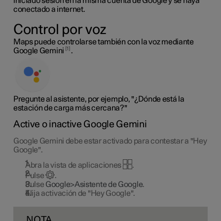
iniciado sesión en la misma cuenta de Google y se haya
conectado a internet.
Control por voz
Maps puede controlarse también con la voz mediante
1
Google Gemini
.
Pregunte al asistente, por ejemplo, "¿Dónde está la
estación de carga más cercana?"
Active o inactive Google Gemini
Google Gemini debe estar activado para contestar a "Hey
Google".
Abra la vista de aplicaciones
.
Pulse
.
Pulse
Google>Asistente de Google
.
Elija activación de "Hey Google".
NOTA