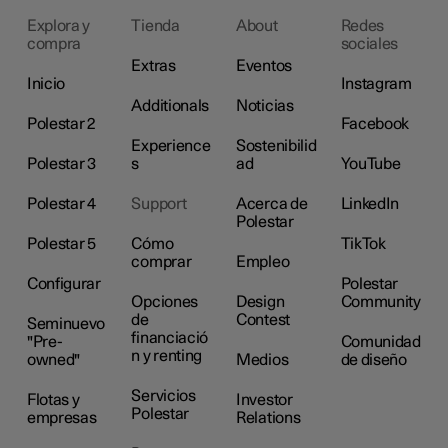
Explora y
Tienda
About
Redes
compra
sociales
Extras
Eventos
Inicio
Instagram
Additionals
Noticias
Polestar 2
Facebook
Experience
Sostenibilid
Polestar 3
s
ad
YouTube
Polestar 4
Support
Acerca de
LinkedIn
Polestar
Polestar 5
Cómo
TikTok
comprar
Empleo
Configurar
Polestar
Opciones
Design
Community
de
Contest
Seminuevo
financiació
"Pre-
Comunidad
n y renting
owned"
Medios
de diseño
Servicios
Flotas y
Investor
Polestar
empresas
Relations