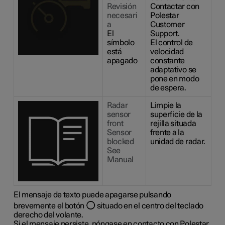
Revisión
Contactar con
necesari
Polestar
a
Customer
El
Support.
símbolo
El control de
está
velocidad
apagado
constante
adaptativo se
pone en modo
de espera.
Radar
Limpie la
sensor
superficie de la
front
rejilla situada
Sensor
frente a la
blocked
unidad de radar.
See
Manual
El mensaje de texto puede apagarse pulsando
brevemente el botón
situado en el centro del teclado
derecho del volante.
Si el mensaje persiste, póngase en contacto con Polestar