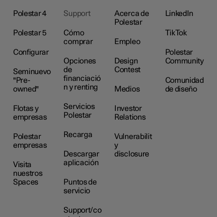
Polestar 4
Support
Acerca de
LinkedIn
Polestar
Polestar 5
Cómo
TikTok
comprar
Empleo
Configurar
Polestar
Opciones
Design
Community
de
Contest
Seminuevo
financiació
"Pre-
Comunidad
n y renting
owned"
Medios
de diseño
Servicios
Flotas y
Investor
Polestar
empresas
Relations
Recarga
Polestar
Vulnerabilit
empresas
y
Descargar
disclosure
aplicación
Visita
nuestros
Spaces
Puntos de
servicio
Support/co