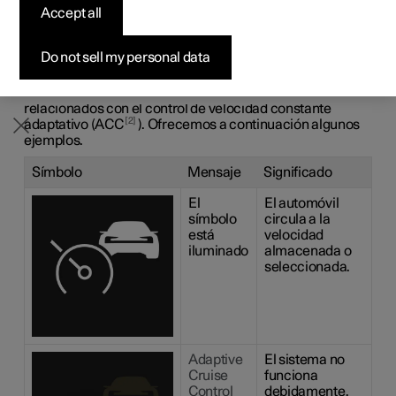
Vehículos con entrega rápida
Vehículos con entrega rápida
Vehículos con entrega rápida
Descubre Polestar 5
Comprar Polestar 3
Cómo comprar
Noticias
Accept all
velocidad constante
Configurar
Configurar
Configurar
Configurar
Comprar Polestar 4
Opciones de financiación
Newsletter
1
adaptativo
*
Do not sell my personal data
Pueden aparecer una serie de símbolos y mensajes
relacionados con el control de velocidad constante
2
adaptativo (ACC
). Ofrecemos a continuación algunos
ejemplos.
Símbolo
Mensaje
Significado
El
El automóvil
símbolo
circula a la
está
velocidad
iluminado
almacenada o
seleccionada.
Adaptive
El sistema no
Cruise
funciona
Control
debidamente.