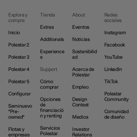
Explora y
Tienda
About
Redes
compra
sociales
Extras
Eventos
Inicio
Instagram
Additionals
Noticias
Polestar 2
Facebook
Experience
Sostenibilid
Polestar 3
s
ad
YouTube
Polestar 4
Support
Acerca de
LinkedIn
Polestar
Polestar 5
Cómo
TikTok
comprar
Empleo
Configurar
Polestar
Opciones
Design
Community
de
Contest
Seminuevo
financiació
"Pre-
Comunidad
n y renting
owned"
Medios
de diseño
Servicios
Flotas y
Investor
Polestar
empresas
Relations