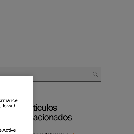
 empresas
omprar
 de financiación
rformance
Artículos
site with
relacionados
 Active