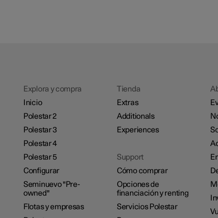
Explora y compra
Tienda
A
Inicio
Extras
Ev
Polestar 2
Additionals
No
Polestar 3
Experiences
So
Polestar 4
Ac
Polestar 5
Support
E
Configurar
Cómo comprar
De
Seminuevo "Pre-
Opciones de
M
owned"
financiación y renting
In
Flotas y empresas
Servicios Polestar
Vu