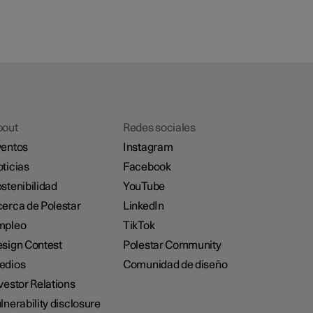
bout
Redes sociales
entos
Instagram
ticias
Facebook
stenibilidad
YouTube
erca de Polestar
LinkedIn
mpleo
TikTok
sign Contest
Polestar Community
edios
Comunidad de diseño
vestor Relations
lnerability disclosure