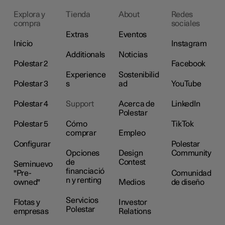
Explora y
Tienda
About
Redes
compra
sociales
Extras
Eventos
Inicio
Instagram
Additionals
Noticias
Polestar 2
Facebook
Experience
Sostenibilid
Polestar 3
s
ad
YouTube
Polestar 4
Support
Acerca de
LinkedIn
Polestar
Polestar 5
Cómo
TikTok
comprar
Empleo
Configurar
Polestar
Opciones
Design
Community
de
Contest
Seminuevo
financiació
"Pre-
Comunidad
n y renting
owned"
Medios
de diseño
Servicios
Flotas y
Investor
Polestar
empresas
Relations