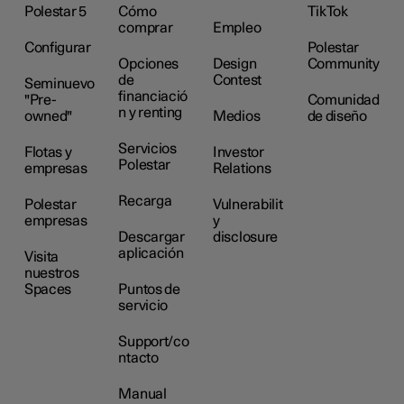
Polestar 5
Cómo
TikTok
comprar
Empleo
Configurar
Polestar
Opciones
Design
Community
de
Contest
Seminuevo
financiació
"Pre-
Comunidad
n y renting
owned"
Medios
de diseño
Servicios
Flotas y
Investor
Polestar
empresas
Relations
Recarga
Polestar
Vulnerabilit
empresas
y
Descargar
disclosure
aplicación
Visita
nuestros
Spaces
Puntos de
servicio
Support/co
ntacto
Manual