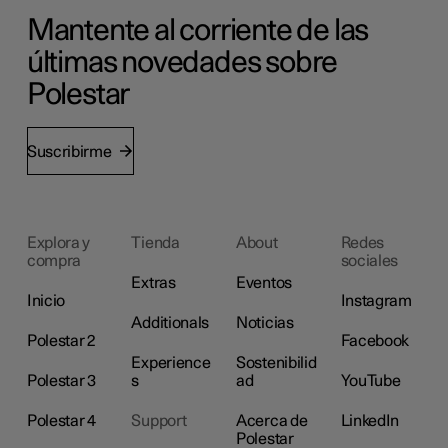
Mantente al corriente de las
últimas novedades sobre
Polestar
Suscribirme
Explora y
Tienda
About
Redes
compra
sociales
Extras
Eventos
Inicio
Instagram
Additionals
Noticias
Polestar 2
Facebook
Experience
Sostenibilid
Polestar 3
s
ad
YouTube
Polestar 4
Support
Acerca de
LinkedIn
Polestar