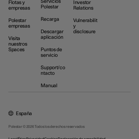
Servicios
Flotas y
Investor
Polestar
empresas
Relations
Recarga
Polestar
Vulnerabilit
empresas
y
Descargar
disclosure
aplicación
Visita
nuestros
Spaces
Puntos de
servicio
Support/co
ntacto
Manual
España
Polestar © 2026 Todos los derechos reservados
Legal
Ética
Privacidad
Cookies
Declaración de accesibilidad