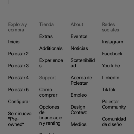
Explora y
Tienda
About
Redes
compra
sociales
Extras
Eventos
Inicio
Instagram
Additionals
Noticias
Polestar 2
Facebook
Experience
Sostenibilid
Polestar 3
s
ad
YouTube
Polestar 4
Support
Acerca de
LinkedIn
Polestar
Polestar 5
Cómo
TikTok
comprar
Empleo
Configurar
Polestar
Opciones
Design
Community
de
Contest
Seminuevo
financiació
"Pre-
Comunidad
n y renting
owned"
Medios
de diseño