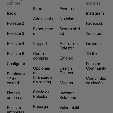
compra
sociales
Extras
Eventos
Inicio
Instagram
Additionals
Noticias
Polestar 2
Facebook
Experience
Sostenibilid
Polestar 3
s
ad
YouTube
Polestar 4
Support
Acerca de
LinkedIn
Polestar
Polestar 5
Cómo
TikTok
comprar
Empleo
Configurar
Polestar
Opciones
Design
Community
de
Contest
Seminuevo
financiació
"Pre-
Comunidad
n y renting
owned"
Medios
de diseño
Servicios
Flotas y
Investor
Polestar
empresas
Relations
Recarga
Polestar
Vulnerabilit
empresas
y