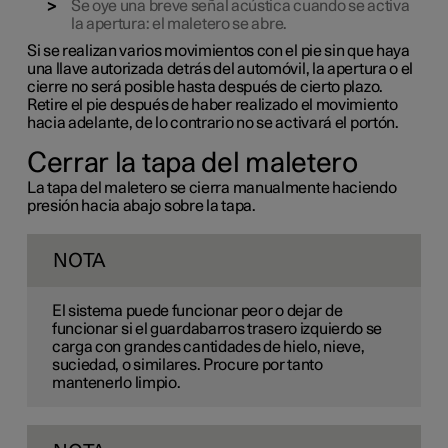
Se oye una breve señal acústica cuando se activa
la apertura: el maletero se abre.
Si se realizan varios movimientos con el pie sin que haya
una llave autorizada detrás del automóvil, la apertura o el
cierre no será posible hasta después de cierto plazo.
Retire el pie después de haber realizado el movimiento
hacia adelante, de lo contrario no se activará el portón.
Cerrar la tapa del maletero
La tapa del maletero se cierra manualmente haciendo
presión hacia abajo sobre la tapa.
NOTA
El sistema puede funcionar peor o dejar de
funcionar si el guardabarros trasero izquierdo se
carga con grandes cantidades de hielo, nieve,
suciedad, o similares. Procure por tanto
mantenerlo limpio.