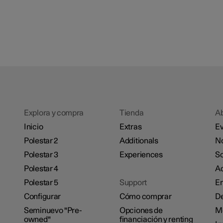
Explora y compra
Tienda
A
Inicio
Extras
Ev
Polestar 2
Additionals
No
Polestar 3
Experiences
So
Polestar 4
Ac
Polestar 5
Support
E
Configurar
Cómo comprar
De
Seminuevo "Pre-
Opciones de
M
owned"
financiación y renting