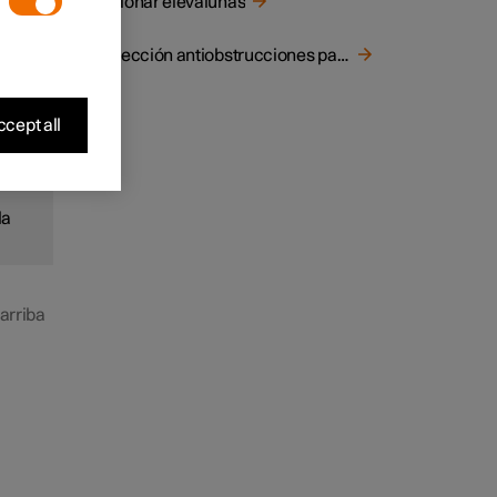
Accionar elevalunas
, se
Protección antiobstrucciones para ventanillas
cept all
re
la
arriba