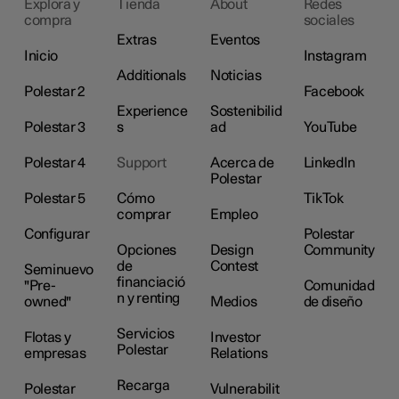
Explora y
Tienda
About
Redes
compra
sociales
Extras
Eventos
Inicio
Instagram
Additionals
Noticias
Polestar 2
Facebook
Experience
Sostenibilid
Polestar 3
s
ad
YouTube
Polestar 4
Support
Acerca de
LinkedIn
Polestar
Polestar 5
Cómo
TikTok
comprar
Empleo
Configurar
Polestar
Opciones
Design
Community
de
Contest
Seminuevo
financiació
"Pre-
Comunidad
n y renting
owned"
Medios
de diseño
Servicios
Flotas y
Investor
Polestar
empresas
Relations
Recarga
Polestar
Vulnerabilit