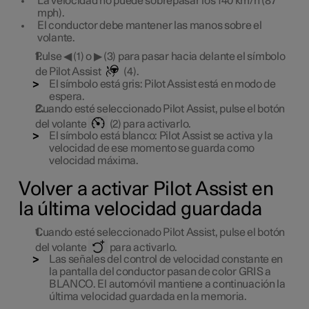
La velocidad no puede sobrepasar los 140 km/h (87
mph).
El conductor debe mantener las manos sobre el
volante.
Pulse ◀ (1) o ▶ (3) para pasar hacia delante el símbolo
de Pilot Assist
(4).
El símbolo está gris: Pilot Assist está en modo de
espera.
Cuando esté seleccionado Pilot Assist, pulse el botón
del volante
(2) para activarlo.
El símbolo está blanco: Pilot Assist se activa y la
velocidad de ese momento se guarda como
velocidad máxima.
Volver a activar Pilot Assist en
la última velocidad guardada
Cuando esté seleccionado Pilot Assist, pulse el botón
del volante
para activarlo.
Las señales del control de velocidad constante en
la pantalla del conductor pasan de color GRIS a
BLANCO. El automóvil mantiene a continuación la
última velocidad guardada en la memoria.