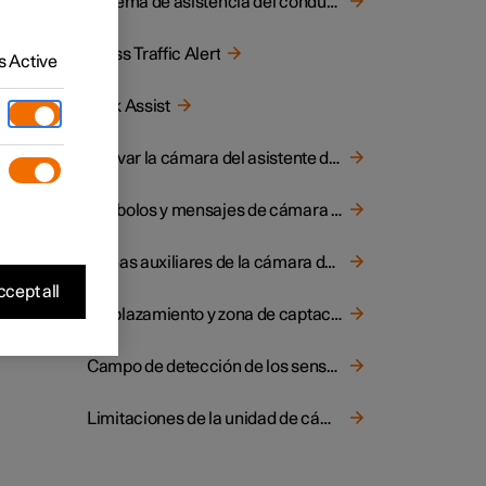
Sistema de asistencia del conductor
avés de
Cross Traffic Alert
 Active
Park Assist
Activar la cámara del asistente de aparcamiento
Símbolos y mensajes de cámara de asistente de aparcamiento
Líneas auxiliares de la cámara de aparcamiento
cept all
Emplazamiento y zona de captación de las cámaras del asistente de aparcamiento
Campo de detección de los sensores del aparcamiento asistido
Limitaciones de la unidad de cámara y radar