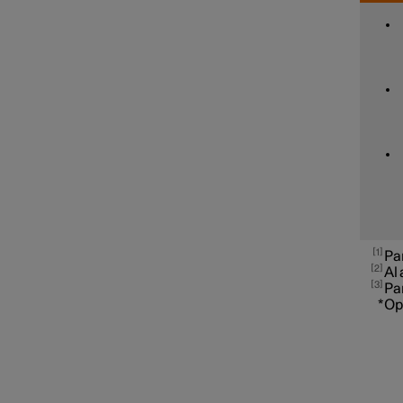
estabilidad
Información de señales de
tráfico
Funciones de
estacionamiento
Sistema de aparcamiento
asistido
1
Pa
2
Al 
Cámara de aparcamiento
3
Pa
*
Op