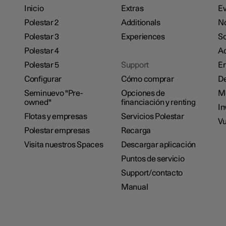
Inicio
Extras
Ev
Polestar 2
Additionals
No
Polestar 3
Experiences
So
Polestar 4
Ac
Polestar 5
Support
E
Configurar
Cómo comprar
De
Seminuevo "Pre-
Opciones de
M
owned"
financiación y renting
In
Flotas y empresas
Servicios Polestar
Vu
Polestar empresas
Recarga
Visita nuestros Spaces
Descargar aplicación
Puntos de servicio
Support/contacto
Manual