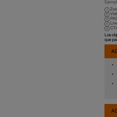
Ejempl
Zo
Connected Safety
Vis
PA
Lín
CT
City Safety
Los ob
que par
Driver Alert Control
A
Sistema de permanencia en el
carril
Asistencia de dirección ante
riesgo de colisión
A
Control electrónico de