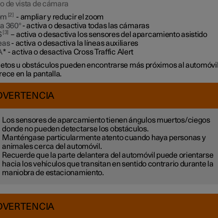
o de vista de cámara
2
om
- ampliar y reducir el zoom
ta 360°
- activa o desactiva todas las cámaras
3
S
– activa o desactiva los sensores del aparcamiento asistido
eas
- activa o desactiva la líneas auxiliares
A
*
- activa o desactiva Cross Traffic Alert
jetos u obstáculos pueden encontrarse más próximos al automóvil
ece en la pantalla.
DVERTENCIA
Los sensores de aparcamiento tienen ángulos muertos/ciegos
donde no pueden detectarse los obstáculos.
Manténgase particularmente atento cuando haya personas y
animales cerca del automóvil.
Recuerde que la parte delantera del automóvil puede orientarse
hacia los vehículos que transitan en sentido contrario durante la
maniobra de estacionamiento.
DVERTENCIA