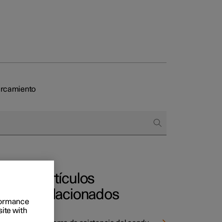
rcamiento
 empresas
omprar
 de financiación
Artículos
relacionados
rformance
realiza
site with