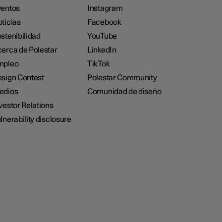
entos
Instagram
ticias
Facebook
stenibilidad
YouTube
erca de Polestar
LinkedIn
mpleo
TikTok
sign Contest
Polestar Community
edios
Comunidad de diseño
vestor Relations
lnerability disclosure