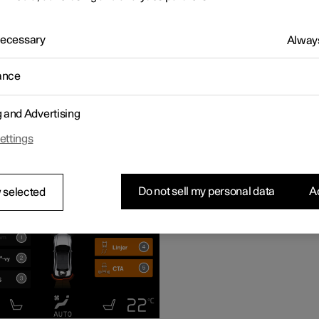
de la cámara y un gráfico en la pantalla central.
ara de aparcamiento es una función de apoyo que se activa
ticamente al seleccionar la marcha atrás o de forma manual a tr
 Necessary
Always
alla central.
ance
g and Advertising
ettings
Do not sell my personal data
Ac
 selected