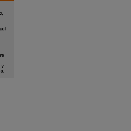
o,
ual
pre
 y
s.