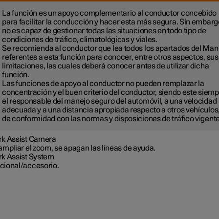
La función es un apoyo complementario al conductor concebido
para facilitar la conducción y hacer esta más segura. Sin embarg
no es capaz de gestionar todas las situaciones en todo tipo de
condiciones de tráfico, climatológicas y viales.
Se recomienda al conductor que lea todos los apartados del Man
referentes a esta función para conocer, entre otros aspectos, sus
limitaciones, las cuales deberá conocer antes de utilizar dicha
función.
Las funciones de apoyo al conductor no pueden remplazar la
concentración y el buen criterio del conductor, siendo este siem
el responsable del manejo seguro del automóvil, a una velocidad
adecuada y a una distancia apropiada respecto a otros vehículos,
de conformidad con las normas y disposiciones de tráfico vigente
rk Assist Camera
ampliar el zoom, se apagan las líneas de ayuda.
rk Assist System
cional/accesorio.