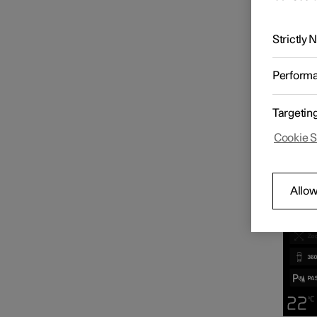
imagen 
Funciones del control de
velocidad constante
La cám
automá
Strictly
la pant
Funciones del limitador de
Perform
velocidad
Targetin
Alerta de distancia
Cookie S
Información de puntos ciegos
Allow
Cross Traffic Alert
Rear Collision Warning
(Advertencia de Colisión por
Alcance trasero)