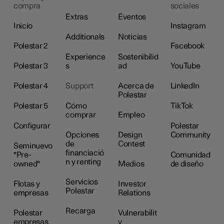
compra
sociales
Extras
Eventos
Inicio
Instagram
Additionals
Noticias
Polestar 2
Facebook
Experience
Sostenibilid
Polestar 3
s
ad
YouTube
Polestar 4
Support
Acerca de
LinkedIn
Polestar
Polestar 5
Cómo
TikTok
comprar
Empleo
Configurar
Polestar
Opciones
Design
Community
de
Contest
Seminuevo
financiació
"Pre-
Comunidad
n y renting
owned"
Medios
de diseño
Servicios
Flotas y
Investor
Polestar
empresas
Relations
Recarga
Polestar
Vulnerabilit
empresas
y