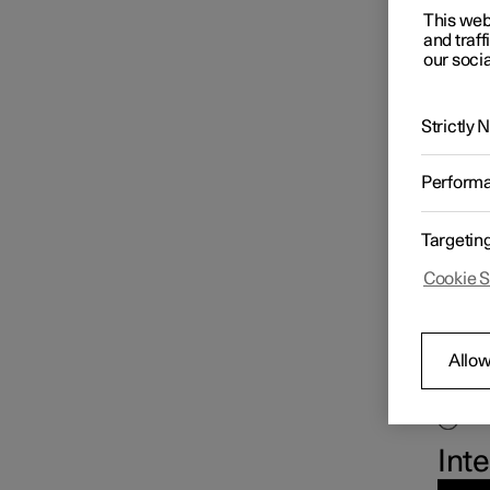
ad
Funciones del control de
This web
velocidad constante
and traff
En el 
our socia
del co
Control de velocidad
Vel
constante
Strictly
Control de velocidad
Perform
constante adaptativo
Targetin
Cookie S
Indica
Allow
Vel
Vel
Vel
Int