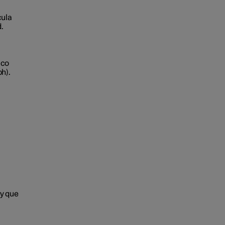
cula
.
ico
ph
).
 y que