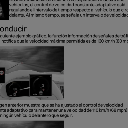
vehículos, el control de velocidad constante adaptativo está
regulando el intervalo de tiempo respecto al vehículo que cir
delante. Al mismo tiempo, se señala un intervalo de velocidad
conducir
iguiente ejemplo gráfico, la función información de señales de tráf
) notifica que la velocidad máxima permitida es de
130 km/h
(
80 m
gen anterior muestra que se ha ajustado el control de velocidad
nte adaptativo para mantener una velocidad de
110 km/h
(
68 mph
)
 ningún vehículo delantero que seguir.