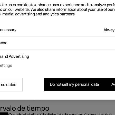
1
aptativo
*
site uses cookies to enhance user experience and to analyze pe
ic on our website. We also share information about your use of our 
siguiente ejemplo gráfico se muestra cómo pueden aparecer las pa
l media, advertising and analytics partners.
2
ntrol de velocidad constante adaptativo (ACC
) en diferentes con
ocidad
 Necessary
Always
ance
g and Advertising
ettings
ción de velocidades
Do not sell my personal data
Ac
 selected
ocidad guardada
ocidad del vehículo que circula delante
ocidad del vehículo propio
ervalo de tiempo
Cuando el símbolo de distancia de separación muestra dos