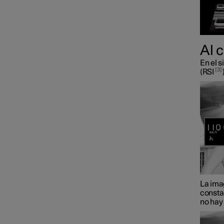
Al 
En el s
3
(RSI
La ima
consta
no hay