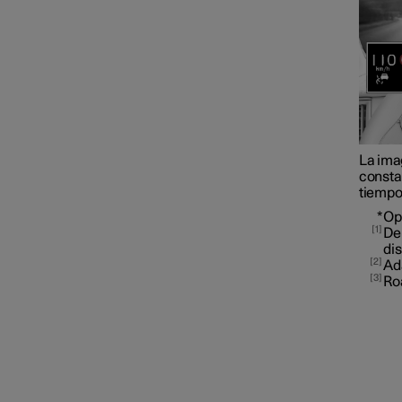
Pilot Assist
Asistente de
adelantamiento
La ima
consta
tiempo
Funciones del limitador de
*
Op
1
velocidad
De
di
2
Ad
3
Ro
Alerta de distancia
Información de puntos ciegos