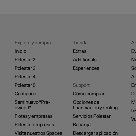
Explora y compra
Tienda
A
Inicio
Extras
Ev
Polestar 2
Additionals
No
Polestar 3
Experiences
So
Polestar 4
Ac
Polestar 5
Support
E
Configurar
Cómo comprar
De
Seminuevo "Pre-
Opciones de
M
owned"
financiación y renting
In
Flotas y empresas
Servicios Polestar
Vu
Polestar empresas
Recarga
Visita nuestros Spaces
Descargar aplicación