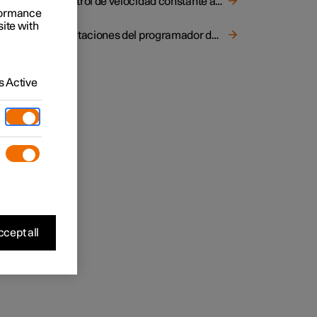
Control de velocidad constante adaptativo
rformance
site with
ntallas
Limitaciones del programador de velocidad adaptativo
textos.
 Active
cept all