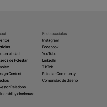
bout
Redes sociales
entos
Instagram
ticias
Facebook
stenibilidad
YouTube
erca de Polestar
LinkedIn
mpleo
TikTok
sign Contest
Polestar Community
edios
Comunidad de diseño
vestor Relations
lnerability disclosure