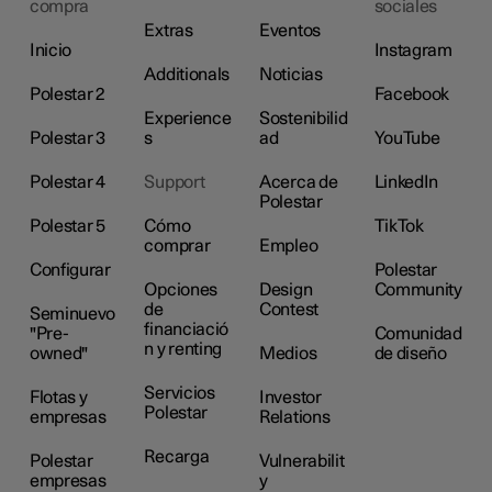
compra
sociales
Extras
Eventos
Inicio
Instagram
Additionals
Noticias
Polestar 2
Facebook
Experience
Sostenibilid
Polestar 3
s
ad
YouTube
Polestar 4
Support
Acerca de
LinkedIn
Polestar
Polestar 5
Cómo
TikTok
comprar
Empleo
Configurar
Polestar
Opciones
Design
Community
de
Contest
Seminuevo
financiació
"Pre-
Comunidad
n y renting
owned"
Medios
de diseño
Servicios
Flotas y
Investor
Polestar
empresas
Relations
Recarga
Polestar
Vulnerabilit
empresas
y