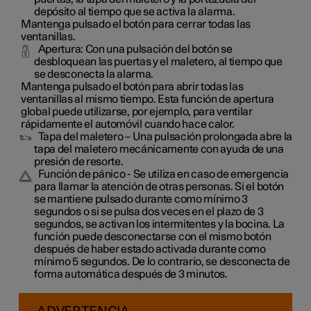
depósito al tiempo que se activa la alarma.
Mantenga pulsado el botón para cerrar todas las
ventanillas.
Apertura
: Con una pulsación del botón se
desbloquean las puertas y el maletero, al tiempo que
se desconecta la alarma.
Mantenga pulsado el botón para abrir todas las
ventanillas al mismo tiempo. Esta función de apertura
global puede utilizarse, por ejemplo, para ventilar
rápidamente el automóvil cuando hace calor.
Tapa del maletero
– Una pulsación prolongada abre la
tapa del maletero mecánicamente con ayuda de una
presión de resorte.
Función de pánico
- Se utiliza en caso de emergencia
para llamar la atención de otras personas. Si el botón
se mantiene pulsado durante como mínimo 3
segundos o si se pulsa dos veces en el plazo de 3
segundos, se activan los intermitentes y la bocina. La
función puede desconectarse con el mismo botón
después de haber estado activada durante como
mínimo 5 segundos. De lo contrario, se desconecta de
forma automática después de 3 minutos.