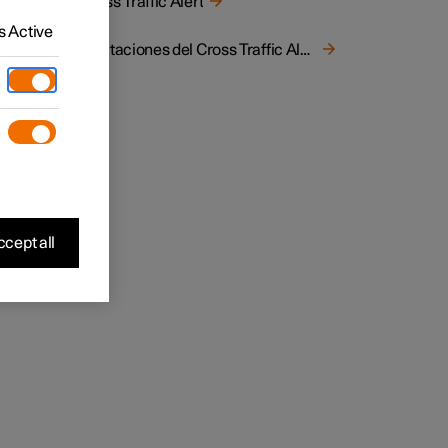
Cross Traffic Alert
ic
 Active
Limitaciones del Cross Traffic Alert
unciones
cept all