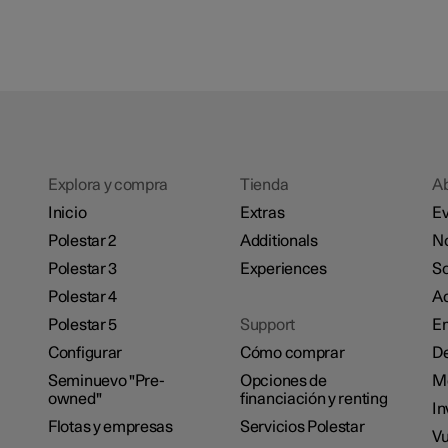
Explora y compra
Tienda
A
Inicio
Extras
Ev
Polestar 2
Additionals
No
Polestar 3
Experiences
So
Polestar 4
Ac
Polestar 5
Support
E
Configurar
Cómo comprar
De
Seminuevo "Pre-
Opciones de
M
owned"
financiación y renting
In
Flotas y empresas
Servicios Polestar
Vu