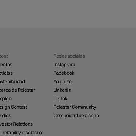
bout
Redes sociales
entos
Instagram
ticias
Facebook
stenibilidad
YouTube
erca de Polestar
LinkedIn
mpleo
TikTok
sign Contest
Polestar Community
edios
Comunidad de diseño
vestor Relations
lnerability disclosure