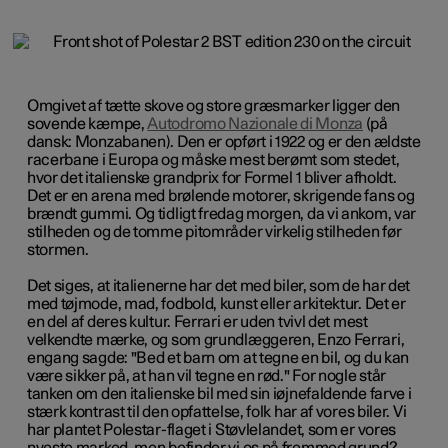
Omgivet af tætte skove og store græsmarker ligger den
sovende kæmpe,
Autodromo Nazionale di Monza
(på
dansk: Monzabanen). Den er opført i 1922 og er den ældste
racerbane i Europa og måske mest berømt som stedet,
hvor det italienske grandprix for Formel 1 bliver afholdt.
Det er en arena med brølende motorer, skrigende fans og
brændt gummi. Og tidligt fredag morgen, da vi ankom, var
stilheden og de tomme pitområder virkelig stilheden før
stormen.
Det siges, at italienerne har det med biler, som de har det
med tøjmode, mad, fodbold, kunst eller arkitektur. Det er
en del af deres kultur. Ferrari er uden tvivl det mest
velkendte mærke, og som grundlæggeren, Enzo Ferrari,
engang sagde: "Bed et barn om at tegne en bil, og du kan
være sikker på, at han vil tegne en rød." For nogle står
tanken om den italienske bil med sin iøjnefaldende farve i
stærk kontrast til den opfattelse, folk har af vores biler. Vi
har plantet Polestar-flaget i Støvlelandet, som er vores