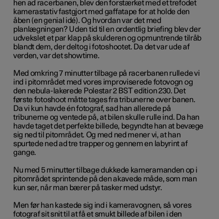
hen ad racerbanen, blev den forstærket med et trefodet
kamerastativ fastgjort med gaffatape for at holde den
åben (en genial idé). Og hvordan var det med
planlægningen? Uden tid til en ordentlig briefing blev der
udvekslet et par klap på skulderen og opmuntrende tilråb
blandt dem, der deltog i fotoshootet. Da det var ude af
verden, var det showtime.
Med omkring 7 minutter tilbage på racerbanen rullede vi
ind i pitområdet med vores improviserede fotovogn og
den nebula-lakerede Polestar 2 BST edition 230. Det
første fotoshoot måtte tages fra tribunerne over banen.
Da vi kun havde én fotograf, sad han allerede på
tribunerne og ventede på, at bilen skulle rulle ind. Da han
havde taget det perfekte billede, begyndte han at bevæge
sig ned til pitområdet. Og med ned mener vi, at han
spurtede ned ad tre trapper og gennem en labyrint af
gange.
Nu med 5 minutter tilbage dukkede kameramanden op i
pitområdet sprintende på den akavede måde, som man
kun ser, når man bærer på tasker med udstyr.
Men før han kastede sig ind i kameravognen, så vores
fotograf sit snit til at få et smukt billede af bilen i den