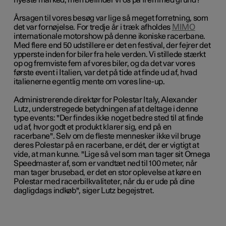
nyeste marked, men befinder vi os på fremmed grund?
Årsagen til vores besøg var lige så meget forretning, som
det var fornøjelse. For tredje år i træk afholdes
MIMO
internationale motorshow på denne ikoniske racerbane.
Med flere end 50 udstillere er det en festival, der fejrer det
ypperste inden for biler fra hele verden. Vi stillede stærkt
op og fremviste fem af vores biler, og da det var vores
første event i Italien, var det på tide at finde ud af, hvad
italienerne egentlig mente om vores line-up.
Administrerende direktør for Polestar Italy, Alexander
Lutz, understregede betydningen af at deltage i denne
type events: "Der findes ikke noget bedre sted til at finde
ud af, hvor godt et produkt klarer sig, end på en
racerbane". Selv om de fleste mennesker ikke vil bruge
deres Polestar på en racerbane, er dét, der er vigtigt at
vide, at man
kunne
. "Lige så vel som man tager sit Omega
Speedmaster af, som er vandtæt ned til 100 meter, når
man tager brusebad, er det en stor oplevelse at køre en
Polestar med racerbilkvaliteter, når du er ude på dine
dagligdags indkøb", siger Lutz begejstret.