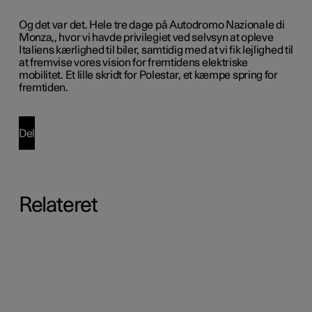
Og det var det. Hele tre dage på
Autodromo Nazionale di
Monza,
, hvor vi havde privilegiet ved selvsyn at opleve
Italiens kærlighed til biler, samtidig med at vi fik lejlighed til
at fremvise vores vision for fremtidens elektriske
mobilitet. Et lille skridt for Polestar, et kæmpe spring for
fremtiden.
Del
Relateret