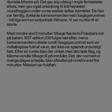
ikoniske Monza-pit. Det gav sig udslag i nogle fantastiske
shots, men gav også anledning til lidt højrøstet
mundhuggeri under vores walkie-talkie-samtaler. Da han
var færdig, dykkede kameramanden ned i bagagerummet
- lidt lige som en actionhelt i filmene. Vi var nu klar til at
starte.
Med mindre end 3 minutter tilbage fløj de to Polestars ind
på banen. BST edition 230 fulgte tæt efter, mens
kameramanden rullede rundt i bagagerummet som en
indkøbspose fuld af varer, der ikke var spændt ordentligt
fast. Efter én runde blev der vinket med det røde flag, og
bilerne vendte tilbage til pitområdet. Det, der normalt er
mange dages arbejde, blev afsluttet på mindre end fire
minutter. Mission var fuldført.