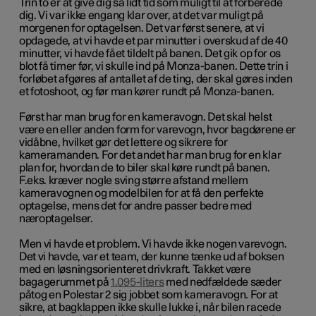
Trin to er at give dig så lidt tid som muligt til at forberede
dig. Vi var ikke engang klar over, at det var muligt på
morgenen for optagelsen. Det var først senere, at vi
opdagede, at vi havde et par minutter i overskud af de 40
minutter, vi havde fået tildelt på banen. Det gik op for os
blot få timer før, vi skulle ind på Monza-banen. Dette trin i
forløbet afgøres af antallet af de ting, der skal gøres inden
et fotoshoot, og før man kører rundt på Monza-banen.
Først har man brug for en kameravogn. Det skal helst
være en eller anden form for varevogn, hvor bagdørene er
vidåbne, hvilket gør det lettere og sikrere for
kameramanden. For det andet har man brug for en klar
plan for, hvordan de to biler skal køre rundt på banen.
F.eks. kræver nogle sving større afstand mellem
kameravognen og modelbilen for at få den perfekte
optagelse, mens det for andre passer bedre med
næroptagelser.
Men vi havde et problem. Vi havde ikke nogen varevogn.
Det vi havde, var et team, der kunne tænke ud af boksen
med en løsningsorienteret drivkraft. Takket være
bagagerummet på
1.095-liters
med nedfældede sæder
påtog en Polestar 2 sig jobbet som kameravogn. For at
sikre, at bagklappen ikke skulle lukke i, når bilen racede