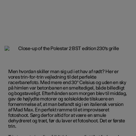
Men hvordan skiller man sig ud i et hav af rødt? Her er
vores trin-for-trin vejledning til det perfekte
racerbanefoto. Med mere end 30° Celsius og uden en sky
på himlen var betonbanen en smeltedigel, både billedligt
og bogstaveligt. Efterhånden som morgen blev til middag,
gav de højlydte motorer og solskoldede tilskuere en
fornemmelse af, at man befandt sig i en italiensk version
af Mad Max. En perfekt ramme til et improviseret
fotoshoot. Sørg derfor altid for at være en smule
dehydreret og træt, før du laver et fotoshoot. Det er første
trin.