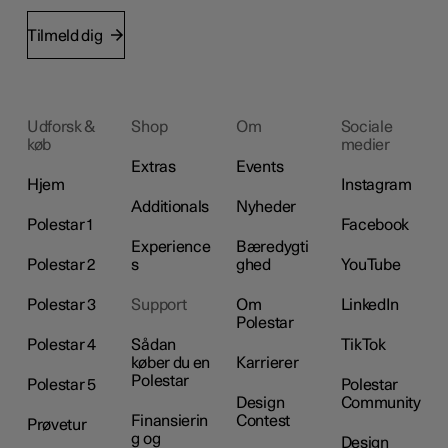
Tilmeld dig
Udforsk &
Shop
Om
Sociale
køb
medier
Extras
Events
Hjem
Instagram
Additionals
Nyheder
Polestar 1
Facebook
Experience
Bæredygti
Polestar 2
s
ghed
YouTube
Polestar 3
Support
Om
LinkedIn
Polestar
Polestar 4
Sådan
TikTok
køber du en
Karrierer
Polestar
Polestar 5
Polestar
Design
Community
Finansierin
Contest
Prøvetur
g og
Design