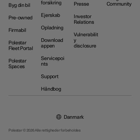
forsikring
Presse
Community
Byg din bil
Ejerskab
Investor
Pre-owned
Relations
Opladning
Firmabil
Vulnerabilit
Download
y
Polestar
appen
disclosure
Fleet Portal
Servicepoi
Polestar
nts
Spaces
Support
Håndbog
Danmark
Polestar © 2026 Alle rettigheder forbeholdes