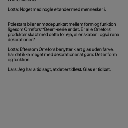
Lotta: Noget med nogle øltønder med mennesker i.
Polestars biler er mødepunktet mellem form og funktion
ligesom Orrefors' "Beer"-serie er det. Er alle Orrefors'
produkter skabt med dette for øje, eller skaber I også rene
dekorationer?
Lotta: Eftersom Orrefors benytter klart glas uden farve,
har det ikke meget med dekorationer at gøre: Det er form
og funktion.
Lars: Jeg har altid sagt, at det er tidløst. Glas er tidløst.