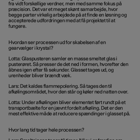
fra vidt forskellige verdner, men med samme fokus på
præcision. Det var et meget skønt samarbejde, hvor
begge parter virkelig arbejdede på at finde en løsning og
accepterede udfordringen med at få projektet til at
fungere.
Hvordan ser processen ud for skabelsen af en
gearvælger i krystal?
Lotta: Glaspusteren samler en masse smeltet glas i
pusterøret. Så presser de det ned i formen, hvorefter den
åbnes igen efter få sekunder. Glasset tages ud, og
urenheder bliver brændt væk.
Lars: Det kaldes flammepolering. Så tages den til
afkølingsområdet, hvor den står og køler ned natten over.
Lotta: Under afkølingen bliver elementet ført rundt på et
transportbælte for en jævnt fordelt afkøling. Det er den
mest effektive måde at reducere spændinger i glasset på.
Hvor lang tid tager hele processen?