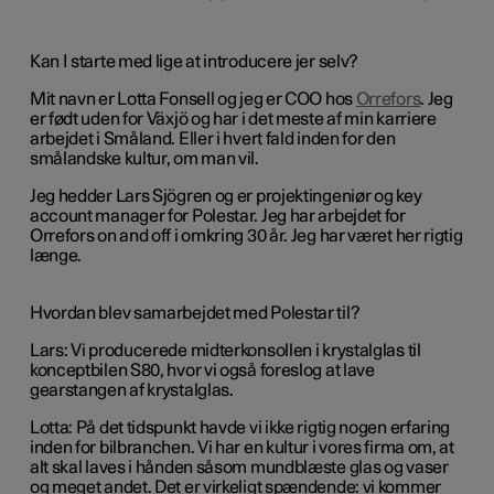
Kan I starte med lige at introducere jer selv?
Mit navn er Lotta Fonsell og jeg er COO hos
Orrefors
. Jeg
er født uden for Växjö og har i det meste af min karriere
arbejdet i Småland. Eller i hvert fald inden for den
smålandske kultur, om man vil.
Jeg hedder Lars Sjögren og er projektingeniør og key
account manager for Polestar. Jeg har arbejdet for
Orrefors on and off i omkring 30 år. Jeg har været her rigtig
længe.
Hvordan blev samarbejdet med Polestar til?
Lars: Vi producerede midterkonsollen i krystalglas til
konceptbilen S80, hvor vi også foreslog at lave
gearstangen af krystalglas.
Lotta: På det tidspunkt havde vi ikke rigtig nogen erfaring
inden for bilbranchen. Vi har en kultur i vores firma om, at
alt skal laves i hånden såsom mundblæste glas og vaser
og meget andet. Det er virkeligt spændende: vi kommer