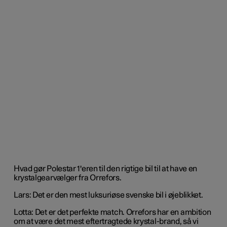
Hvad gør Polestar 1'eren til den rigtige bil til at have en
krystalgearvælger fra Orrefors.
Lars: Det er den mest luksuriøse svenske bil i øjeblikket.
Lotta: Det er det perfekte match. Orrefors har en ambition
om at være det mest eftertragtede krystal-brand, så vi