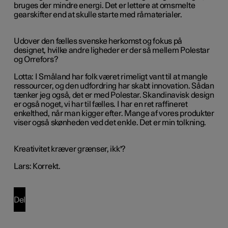
bruges der mindre energi. Det er lettere at omsmelte
gearskifter end at skulle starte med råmaterialer.
Udover den fælles svenske herkomst og fokus på
designet, hvilke andre ligheder er der så mellem Polestar
og Orrefors?
Lotta: I Småland har folk været rimeligt vant til at mangle
ressourcer, og den udfordring har skabt innovation. Sådan
tænker jeg også, det er med Polestar. Skandinavisk design
er også noget, vi har til fælles. I har en ret raffineret
enkelthed, når man kigger efter. Mange af vores produkter
viser også skønheden ved det enkle. Det er min tolkning.
Kreativitet kræver grænser, ikk'?
Lars: Korrekt.
Del