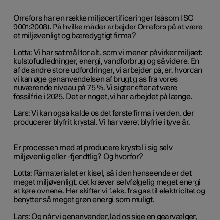
Orrefors har en række miljøcertificeringer (såsom ISO
9001:2008). På hvilke måder arbejder Orrefors på at være
et miljøvenligt og bæredygtigt firma?
Lotta: Vi har sat mål for alt, som vi mener påvirker miljøet:
kulstofudledninger, energi, vandforbrug og så videre. En
af de andre store udfordringer, vi arbejder på, er, hvordan
vi kan øge genanvendelsen af brugt glas fra vores
nuværende niveau på 75 %. Vi sigter efter at være
fossilfrie i 2025. Det er noget, vi har arbejdet på længe.
Lars: Vi kan også kalde os det første firma i verden, der
producerer blyfrit krystal. Vi har været blyfrie i tyve år.
Er processen med at producere krystal i sig selv
miljøvenlig eller -fjendtlig? Og hvorfor?
Lotta: Råmaterialet er kisel, så i den henseende er det
meget miljøvenligt, det kræver selvfølgelig meget energi
at køre ovnene. Her skifter vi f.eks. fra gas til elektricitet og
benytter så meget grøn energi som muligt.
Lars: Og når vi genanvender, lad os sige en gearvælger,