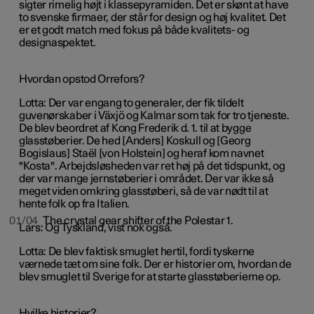
sigter rimelig højt i klassepyramiden. Det er skønt at have
to svenske firmaer, der står for design og høj kvalitet. Det
er et godt match med fokus på både kvalitets- og
designaspektet.
Hvordan opstod Orrefors?
Lotta: Der var engang to generaler, der fik tildelt
guvenørskaber i Växjö og Kalmar som tak for tro tjeneste.
De blev beordret af Kong Frederik d. 1. til at bygge
glasstøberier. De hed [Anders] Koskull og [Georg
Bogislaus] Staël [von Holstein] og heraf kom navnet
"Kosta". Arbejdsløsheden var ret høj på det tidspunkt, og
der var mange jernstøberier i området. Der var ikke så
meget viden omkring glasstøberi, så de var nødt til at
hente folk op fra Italien.
01/04
The crystal gear shifter of the Polestar 1.
Lars: Og Tyskland, vist nok også.
Lotta: De blev faktisk smuglet hertil, fordi tyskerne
værnede tæt om sine folk. Der er historier om, hvordan de
blev smuglet til Sverige for at starte glasstøberierne op.
Hvilke historier?