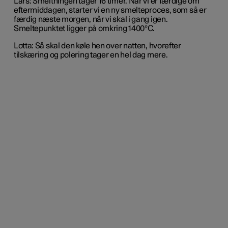
Lars: Smeltningen tager 16 timer. Når vi er færdige om
eftermiddagen, starter vi en ny smelteproces, som så er
færdig næste morgen, når vi skal i gang igen.
Smeltepunktet ligger på omkring 1400°C.
Lotta: Så skal den køle hen over natten, hvorefter
tilskæring og polering tager en hel dag mere.