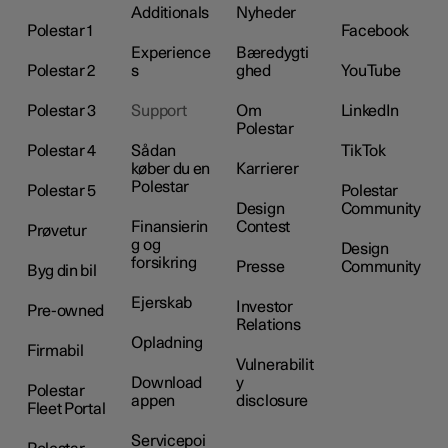
Additionals
Nyheder
Polestar 1
Facebook
Experience
Bæredygti
Polestar 2
s
ghed
YouTube
Polestar 3
Support
Om
LinkedIn
Polestar
Polestar 4
Sådan
TikTok
køber du en
Karrierer
Polestar
Polestar 5
Polestar
Design
Community
Finansierin
Contest
Prøvetur
g og
Design
forsikring
Presse
Community
Byg din bil
Ejerskab
Investor
Pre-owned
Relations
Opladning
Firmabil
Vulnerabilit
Download
y
Polestar
appen
disclosure
Fleet Portal
Servicepoi