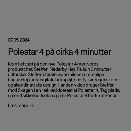
07.05.2024
Polestar 4 på cirka 4 minutter
Kom helt tæt på den nye Polestar 4 med vores
produktchef, Steffen Nederby Høj. På kun 3 minutter
udforsker Steffen i første video bilens rummelige
bagsædeplads, digitale bakspejl, sporty køreegenskaber
og skandinaviske design. I anden video drager Steffen
mod Skagen i en rækkeviddetest af Polestar 4. Tag plads,
spænd sikkerhedselen og lær Polestar 4 bedre at kende.
Læs mere