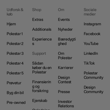
Udforsk &
Shop
Om
Sociale
køb
medier
Extras
Events
Hjem
Instagram
Additionals
Nyheder
Polestar 1
Facebook
Experience
Bæredygti
Polestar 2
s
ghed
YouTube
Polestar 3
Support
Om
LinkedIn
Polestar
Polestar 4
Sådan
TikTok
køber du en
Karrierer
Polestar
Polestar 5
Polestar
Design
Community
Finansierin
Contest
Prøvetur
g og
Design
forsikring
Presse
Community
Byg din bil
Ejerskab
Investor
Pre-owned
Relations