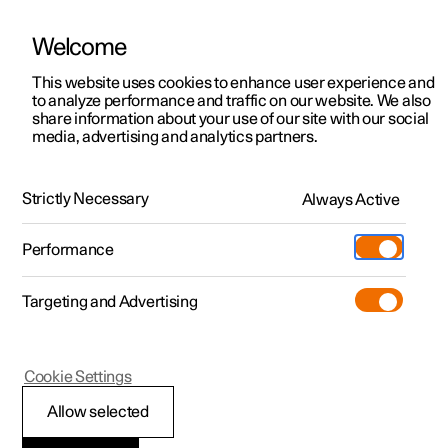
Welcome
Polestar 2
Kampagner til privatkunder
This website uses cookies to enhance user experience and
Håndbog
Videogalleri
Softwareopdateringer
to analyze performance and traffic on our website. We also
Polestar 3
Tilbud til erhvervskunder
share information about your use of our site with our social
media, advertising and analytics partners.
Polestar 4
Nye lagerbiler
Systemindstillinger
Polestar 5
Byg din bil
Find os
Strictly Necessary
Always Active
Polestar 4 - 2025
Pre-owned
Servicelokationer
Pre-owned
Performance
Prøvetur
Ejerskab
Shop
Targeting and Advertising
Mere
Udforsk Polestar 2
Udforsk Polestar 4
Extras tilbehør
Opladning
Prøvetur
Udforsk Polestar 3
Prøvetur
Additionals merchandise
Support
(Åbner i et nyt vindue)
Polestar 4
Cookie Settings
Kampagner
Prøvetur
Kampagner
Pre-owned-programmet
Experiences
Om Polestar
Ændring af
Allow selected
Nye lagerbiler
Nye lagerbiler
Nye lagerbiler
Pre-owned Polestar 2
Firmabil
Bæredygtighed
systemenheder