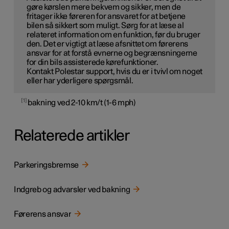
gøre kørslen mere bekvem og sikker, men de
fritager ikke føreren for ansvaret for at betjene
bilen så sikkert som muligt. Sørg for at læse al
relateret information om en funktion, før du bruger
den. Det er vigtigt at læse afsnittet om førerens
ansvar for at forstå evnerne og begrænsningerne
for din bils assisterede kørefunktioner.
Kontakt Polestar support, hvis du er i tvivl om noget
eller har yderligere spørgsmål.
1
bakning ved 2-10 km/t (1-6 mph)
Relaterede artikler
Parkeringsbremse
Indgreb og advarsler ved bakning
Førerens ansvar