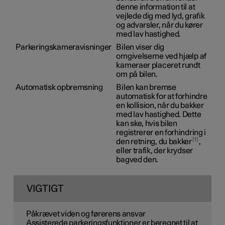
denne information til at
vejlede dig med lyd, grafik
og advarsler, når du kører
med lav hastighed.
Parkeringskameravisninger
Bilen viser dig
omgivelserne ved hjælp af
kameraer placeret rundt
om på bilen.
Automatisk opbremsning
Bilen kan bremse
automatisk for at forhindre
en kollision, når du bakker
med lav hastighed. Dette
kan ske, hvis bilen
registrerer en forhindring i
1
den retning, du bakker
,
eller trafik, der krydser
bagved den.
VIGTIGT
Påkrævet viden og førerens ansvar
Assisterede parkeringsfunktioner er beregnet til at