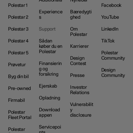
Polestar 1
Facebook
Experience
Bæredygti
Polestar 2
s
ghed
YouTube
Polestar 3
Support
Om
LinkedIn
Polestar
Polestar 4
Sådan
TikTok
køber du en
Karrierer
Polestar
Polestar 5
Polestar
Design
Community
Finansierin
Contest
Prøvetur
g og
Design
forsikring
Presse
Community
Byg din bil
Ejerskab
Investor
Pre-owned
Relations
Opladning
Firmabil
Vulnerabilit
Download
y
Polestar
appen
disclosure
Fleet Portal
Servicepoi
Polestar
nts