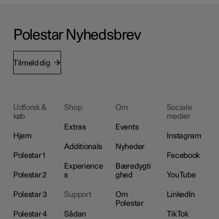
Polestar Nyhedsbrev
Tilmeld dig
Udforsk &
Shop
Om
Sociale
køb
medier
Extras
Events
Hjem
Instagram
Additionals
Nyheder
Polestar 1
Facebook
Experience
Bæredygti
Polestar 2
s
ghed
YouTube
Polestar 3
Support
Om
LinkedIn
Polestar
Polestar 4
Sådan
TikTok