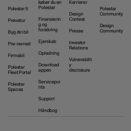
køber du en
Karrierer
Polestar
Polestar 5
Polestar
Design
Community
Finansierin
Contest
Prøvetur
g og
Design
forsikring
Presse
Community
Byg din bil
Ejerskab
Investor
Pre-owned
Relations
Opladning
Firmabil
Vulnerabilit
Download
y
Polestar
appen
disclosure
Fleet Portal
Servicepoi
Polestar
nts
Spaces
Support
Håndbog