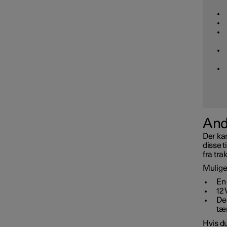
And
Der kan
disse t
fra tra
Mulige
En 
12 
Der
tæ
Hvis du