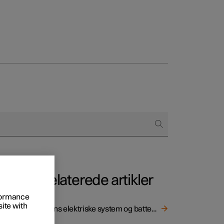
regår købet
ringsmuligheder
Relaterede artikler
rformance
site with
Bilens elektriske system og batterier