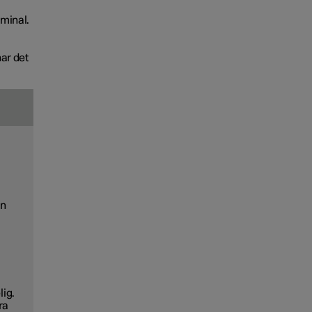
rminal.
har det
en
lig.
ra