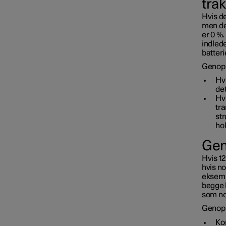
trak
Hvis de
men det
er 0 %.
indlede
batteri
Genopre
Hvi
de
Hvi
tra
str
hol
Gen
Hvis 12
hvis no
eksempe
begge b
som no
Genopr
Kon