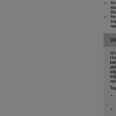
Hvi
str
Det
Hvi
tra
nød
VI
12 
Hvi
bet
str
adg
adg
og 
Tag