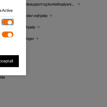
kyldes
Kundesupport og kontaktoplysninger
 Active
er. Det
Polestar vejhjælp
llige
Nødhjælp
:
Sikringer
 at
cept all
et
alde