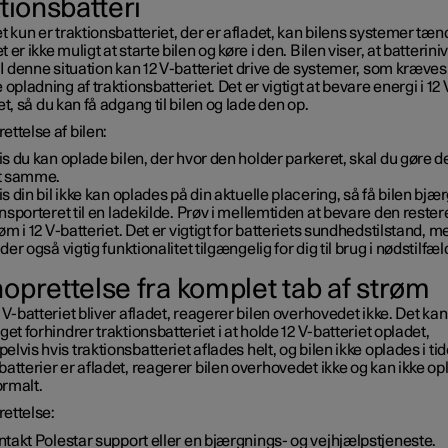
tionsbatteri
t kun er traktionsbatteriet, der er afladet, kan bilens systemer tæn
 er ikke muligt at starte bilen og køre i den. Bilen viser, at batterin
 I denne situation kan 12 V-batteriet drive de systemer, som kræves t
 opladning af traktionsbatteriet. Det er vigtigt at bevare energi i 12 
et, så du kan få adgang til bilen og lade den op.
ttelse af bilen:
s du kan oplade bilen, der hvor den holder parkeret, skal du gøre 
t samme.
s din bil ikke kan oplades på din aktuelle placering, så få bilen bjæ
nsporteret til en ladekilde. Prøv i mellemtiden at bevare den reste
øm i 12 V-batteriet. Det er vigtigt for batteriets sundhedstilstand, m
der også vigtig funktionalitet tilgængelig for dig til brug i nødstilfæl
oprettelse fra komplet tab af strøm
 V-batteriet bliver afladet, reagerer bilen overhovedet ikke. Det kan
get forhindrer traktionsbatteriet i at holde 12 V-batteriet opladet,
lvis hvis traktionsbatteriet aflades helt, og bilen ikke oplades i tid
atterier er afladet, reagerer bilen overhovedet ikke og kan ikke o
rmalt.
ettelse:
takt Polestar support eller en bjærgnings- og vejhjælpstjeneste.