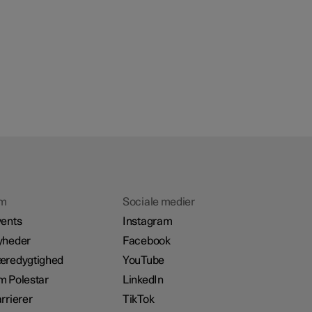
m
Sociale medier
ents
Instagram
yheder
Facebook
æredygtighed
YouTube
 Polestar
LinkedIn
rrierer
TikTok