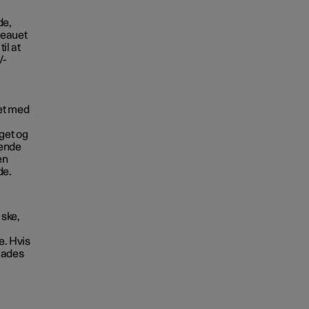
de,
iveauet
il at
V-
det med
rget og
rende
en
de.
 ske,
e. Hvis
plades