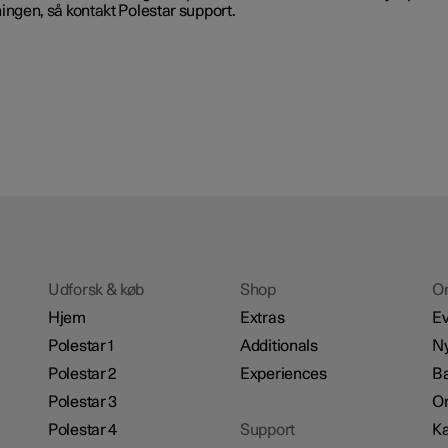
ingen, så kontakt Polestar support.
Udforsk & køb
Shop
O
Hjem
Extras
Ev
Polestar 1
Additionals
N
Polestar 2
Experiences
B
Polestar 3
Om
Polestar 4
Support
Ka