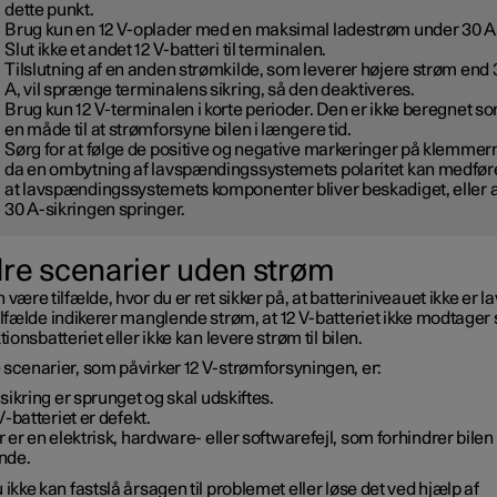
dette punkt.
Brug kun en 12 V-oplader med en maksimal ladestrøm under 30 A
Slut ikke et andet 12 V-batteri til terminalen.
Tilslutning af en anden strømkilde, som leverer højere strøm end 
A, vil sprænge terminalens sikring, så den deaktiveres.
Brug kun 12 V-terminalen i korte perioder. Den er ikke beregnet s
en måde til at strømforsyne bilen i længere tid.
Sørg for at følge de positive og negative markeringer på klemmer
da en ombytning af lavspændingssystemets polaritet kan medfør
at lavspændingssystemets komponenter bliver beskadiget, eller a
30 A-sikringen springer.
re scenarier uden strøm
 være tilfælde, hvor du er ret sikker på, at batteriniveauet ikke er lav
ilfælde indikerer manglende strøm, at 12 V-batteriet ikke modtager
ktionsbatteriet eller ikke kan levere strøm til bilen.
 scenarier, som påvirker 12 V-strømforsyningen, er:
sikring er sprunget og skal udskiftes.
V-batteriet er defekt.
 er en elektrisk, hardware- eller softwarefejl, som forhindrer bilen 
nde.
 ikke kan fastslå årsagen til problemet eller løse det ved hjælp af