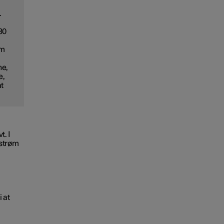
.
30
om
ne,
e,
t
t. I
 strøm
i at