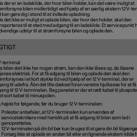
s der er en ladekilde, der hvor bilen holder, kan det være muligt at
ømforsyne bilen midlertidigt ved hjælp af en særlig ekstern 12 V-te
 kan gøre dig i stand til at indlede opladning.
s det ikke er muligt at oplade bilen, der hvor den holder, skal den
nsporteres til et sted med adgang til en ladekilde. Et servicepunkt 
vendige udstyr til at strømforsyne bilen og oplade den.
GTIGT
V-terminal
s bilen slet ikke har nogen strøm, kan den ikke låses op, da låsene
jenes elektrisk. For at få adgang til bilen og oplade den skal den
ømforsynes i et kort stykke tid ved hjælp af en 12 V-terminal, der er
ang til udefra. Åbn det lille dæksel foran venstre hjulkasse for at få
ang til 12 V-terminalen. Bag panelet er der et rødt kabel til pluspol
et sort kabel til minuspolen.
 højde for følgende, før du bruger 12 V-terminalen:
Polestar anbefaler, at 12 V-terminalen kun anvendes af
serviceteknikere med henblik på at få adgang til bilen som led i
genoprettelse.
12 V-terminalen på din bil bør kun bruges til at gøre din bil tilgænge
Forsøg ikke at oplade en anden bil eller en lignende ekstern kilde f