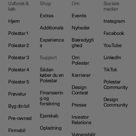
Udforsk &
Shop
Om
Sociale
køb
medier
Extras
Events
Hjem
Instagram
Additionals
Nyheder
Polestar 1
Facebook
Experience
Bæredygti
Polestar 2
s
ghed
YouTube
Polestar 3
Support
Om
LinkedIn
Polestar
Polestar 4
Sådan
TikTok
køber du en
Karrierer
Polestar
Polestar 5
Polestar
Design
Community
Finansierin
Contest
Prøvetur
g og
Design
forsikring
Presse
Community
Byg din bil
Ejerskab
Investor
Pre-owned
Relations
Opladning
Firmabil
Vulnerabilit