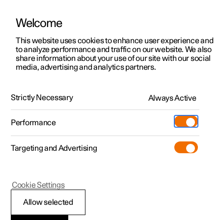
Welcome
Polestar 2
Kampagner til privatkunder
This website uses cookies to enhance user experience and
Håndbog
Videogalleri
Softwareopdateringer
to analyze performance and traffic on our website. We also
Polestar 3
Tilbud til erhvervskunder
share information about your use of our site with our social
media, advertising and analytics partners.
Polestar 4
Nye lagerbiler
Airbags
Polestar 5
Byg din bil
Find os
Strictly Necessary
Always Active
Polestar 3 - 2025
Pre-owned
Servicelokationer
Pre-owned
Performance
Prøvetur
Ejerskab
Shop
Targeting and Advertising
Mere
Udforsk Polestar 2
Udforsk Polestar 4
Extras tilbehør
Opladning
Prøvetur
Udforsk Polestar 3
Prøvetur
Additionals merchandise
Support
(Åbner i et nyt vindue)
Polestar 3
Cookie Settings
Kampagner
Prøvetur
Kampagner
Pre-owned-programmet
Experiences
Om Polestar
Sideairbags
Allow selected
Nye lagerbiler
Nye lagerbiler
Nye lagerbiler
Pre-owned Polestar 2
Firmabil
Bæredygtighed
Sideairbaggene er beregnet til at blive udløst ved