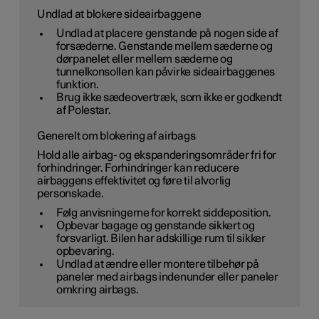
Undlad at blokere sideairbaggene
Undlad at placere genstande på nogen side af
forsæderne. Genstande mellem sæderne og
dørpanelet eller mellem sæderne og
tunnelkonsollen kan påvirke sideairbaggenes
funktion.
Brug ikke sædeovertræk, som ikke er godkendt
af Polestar.
Generelt om blokering af airbags
Hold alle airbag- og ekspanderingsområder fri for
forhindringer. Forhindringer kan reducere
airbaggens effektivitet og føre til alvorlig
personskade.
Følg anvisningerne for korrekt siddeposition.
Opbevar bagage og genstande sikkert og
forsvarligt. Bilen har adskillige rum til sikker
opbevaring.
Undlad at ændre eller montere tilbehør på
paneler med airbags indenunder eller paneler
omkring airbags.