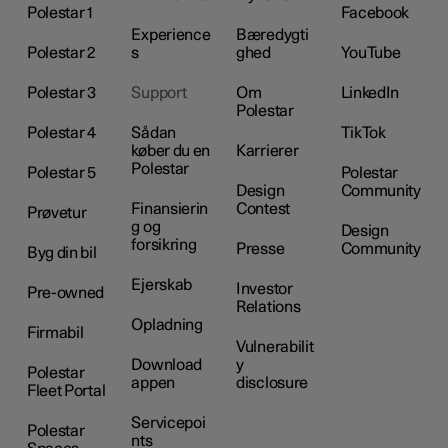
Polestar 1
Facebook
Experience
Bæredygti
Polestar 2
s
ghed
YouTube
Polestar 3
Support
Om
LinkedIn
Polestar
Polestar 4
Sådan
TikTok
køber du en
Karrierer
Polestar
Polestar 5
Polestar
Design
Community
Finansierin
Contest
Prøvetur
g og
Design
forsikring
Presse
Community
Byg din bil
Ejerskab
Investor
Pre-owned
Relations
Opladning
Firmabil
Vulnerabilit
Download
y
Polestar
appen
disclosure
Fleet Portal
Servicepoi
Polestar
nts