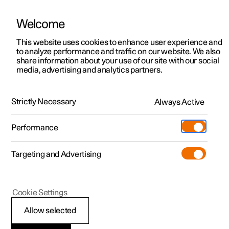
Welcome
Polestar 2
Kampagner til privatkunder
This website uses cookies to enhance user experience and
Håndbog
Videogalleri
Softwareopdateringer
to analyze performance and traffic on our website. We also
Polestar 3
Tilbud til erhvervskunder
share information about your use of our site with our social
media, advertising and analytics partners.
Polestar 4
Nye lagerbiler
Åbning og lukning
Polestar 5
Byg din bil
Find os
Strictly Necessary
Always Active
Polestar 3 - 2024
Pre-owned
Servicelokationer
Pre-owned
Performance
Prøvetur
Ejerskab
Shop
Targeting and Advertising
Mere
Udforsk Polestar 2
Udforsk Polestar 4
Extras tilbehør
Opladning
Prøvetur
Udforsk Polestar 3
Prøvetur
Additionals merchandise
Support
(Åbner i et nyt vindue)
Polestar 3
Cookie Settings
Kampagner
Prøvetur
Kampagner
Pre-owned-programmet
Experiences
Om Polestar
Åbning af
Allow selected
Nye lagerbiler
Nye lagerbiler
Nye lagerbiler
Pre-owned Polestar 2
Firmabil
Bæredygtighed
motorhjelmen