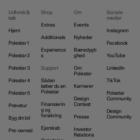
Udforsk &
Shop
Om
Sociale
køb
medier
Extras
Events
Hjem
Instagram
Additionals
Nyheder
Polestar 1
Facebook
Experience
Bæredygti
Polestar 2
s
ghed
YouTube
Polestar 3
Support
Om
LinkedIn
Polestar
Polestar 4
Sådan
TikTok
køber du en
Karrierer
Polestar
Polestar 5
Polestar
Design
Community
Finansierin
Contest
Prøvetur
g og
Design
forsikring
Presse
Community
Byg din bil
Ejerskab
Investor
Pre-owned
Relations