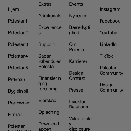
Extras
Events
Hjem
Instagram
Additionals
Nyheder
Polestar 1
Facebook
Experience
Bæredygti
Polestar 2
s
ghed
YouTube
Polestar 3
Support
Om
LinkedIn
Polestar
Polestar 4
Sådan
TikTok
køber du en
Karrierer
Polestar
Polestar 5
Polestar
Design
Community
Finansierin
Contest
Prøvetur
g og
Design
forsikring
Presse
Community
Byg din bil
Ejerskab
Investor
Pre-owned
Relations
Opladning
Firmabil
Vulnerabilit
Download
y
Polestar
appen
disclosure