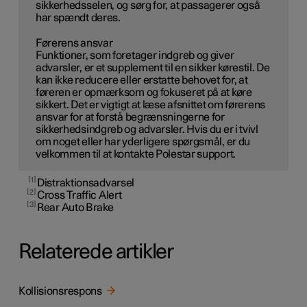
sikkerhedsselen, og sørg for, at passagerer også
har spændt deres.
Førerens ansvar
Funktioner, som foretager indgreb og giver
advarsler, er et supplement til en sikker kørestil. De
kan ikke reducere eller erstatte behovet for, at
føreren er opmærksom og fokuseret på at køre
sikkert. Det er vigtigt at læse afsnittet om førerens
ansvar for at forstå begrænsningerne for
sikkerhedsindgreb og advarsler. Hvis du er i tvivl
om noget eller har yderligere spørgsmål, er du
velkommen til at kontakte Polestar support.
1
Distraktionsadvarsel
2
Cross Traffic Alert
3
Rear Auto Brake
Relaterede artikler
Kollisionsrespons