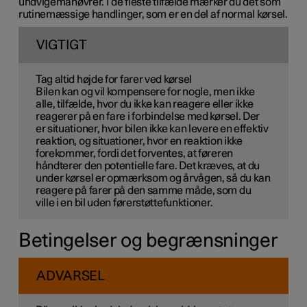
undvigemanøvrer. I de fleste tilfælde mærker du det som
rutinemæssige handlinger, som er en del af normal kørsel.
VIGTIGT
Tag altid højde for farer ved kørsel
Bilen kan og vil kompensere for nogle, men ikke
alle, tilfælde, hvor du ikke kan reagere eller ikke
reagerer på en fare i forbindelse med kørsel. Der
er situationer, hvor bilen ikke kan levere en effektiv
reaktion, og situationer, hvor en reaktion ikke
forekommer, fordi det forventes, at føreren
håndterer den potentielle fare. Det kræves, at du
under kørsel er opmærksom og årvågen, så du kan
reagere på farer på den samme måde, som du
ville i en bil uden førerstøttefunktioner.
Betingelser og begrænsninger
ADVARSEL