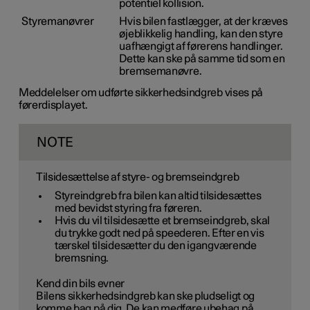
potentiel kollision.
Styremanøvrer
Hvis bilen fastlægger, at der kræves
øjeblikkelig handling, kan den styre
uafhængigt af førerens handlinger.
Dette kan ske på samme tid som en
bremsemanøvre.
Meddelelser om udførte sikkerhedsindgreb vises på
førerdisplayet.
NOTE
Tilsidesættelse af styre- og bremseindgreb
Styreindgreb fra bilen kan altid tilsidesættes
med bevidst styring fra føreren.
Hvis du vil tilsidesætte et bremseindgreb, skal
du trykke godt ned på speederen. Efter en vis
tærskel tilsidesætter du den igangværende
bremsning.
Kend din bils evner
Bilens sikkerhedsindgreb kan ske pludseligt og
komme bag på dig. De kan medføre ubehag på