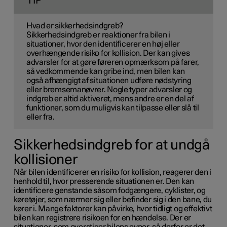
TIP
Hvad er sikkerhedsindgreb?
Sikkerhedsindgreb er reaktioner fra bilen i
situationer, hvor den identificerer en høj eller
overhængende risiko for kollision. Der kan gives
advarsler for at gøre føreren opmærksom på farer,
så vedkommende kan gribe ind, men bilen kan
også afhængigt af situationen udføre nødstyring
eller bremsemanøvrer. Nogle typer advarsler og
indgreb er altid aktiveret, mens andre er en del af
funktioner, som du muligvis kan tilpasse eller slå til
eller fra.
Sikkerhedsindgreb for at undgå
kollisioner
Når bilen identificerer en risiko for kollision, reagerer den i
henhold til, hvor presserende situationen er. Den kan
identificere genstande såsom fodgængere, cyklister, og
køretøjer, som nærmer sig eller befinder sig i den bane, du
kører i. Mange faktorer kan påvirke, hvor tidligt og effektivt
bilen kan registrere risikoen for en hændelse. Der er
situationer, som overstiger bilens evner, så derfor er det