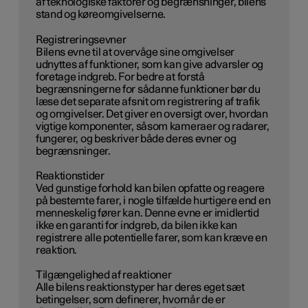
af teknologiske faktorer og begrænsninger, bilens
stand og køreomgivelserne.
Registreringsevner
Bilens evne til at overvåge sine omgivelser
udnyttes af funktioner, som kan give advarsler og
foretage indgreb. For bedre at forstå
begrænsningerne for sådanne funktioner bør du
læse det separate afsnit om registrering af trafik
og omgivelser. Det giver en oversigt over, hvordan
vigtige komponenter, såsom kameraer og radarer,
fungerer, og beskriver både deres evner og
begrænsninger.
Reaktionstider
Ved gunstige forhold kan bilen opfatte og reagere
på bestemte farer, i nogle tilfælde hurtigere end en
menneskelig fører kan. Denne evne er imidlertid
ikke en garanti for indgreb, da bilen ikke kan
registrere alle potentielle farer, som kan kræve en
reaktion.
Tilgængelighed af reaktioner
Alle bilens reaktionstyper har deres eget sæt
betingelser, som definerer, hvornår de er