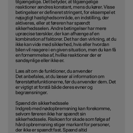
tilgængelige. Det betyder, at tilgængelige
reaktioner ændres konstant, mens du kører. Visse
betingelser er defineret stringent, for eksempel et
nøjagtigt hastighedsområde, en indstilling, der
aktiveres, eller at føreren har spændt
sikkerhedsselen. Andre betingelser har mere
upræcise tærskler, der kan afhænge af en
kombination af faktorer. Det har den virkning, at du
ikke kan vide med sikkerhed, hvis eller hvordan
bilen vil reagere i en given situation, men du kan få
en fornemmelse af, hvilke reaktioner der er
sandsynlige eller ikke er.
Læs alt om de funktioner, du anvender
Det anbefales, at du læser al information om
førerstøttefunktionerne, før du anvender dem. Det
er vigtigt at forstå både deres evner og
begrænsninger.
Spænd din sikkerhedssele
Indgreb med nødopbremsning kan forekomme,
selvom føreren ikke har spændt sin
sikkerhedssele. Risikoen for skade som følge af
hård opbremsning stiger markant for personer,
der ikke er spændt fast. Spænd altid