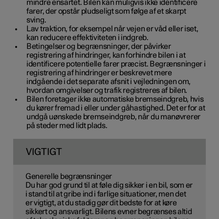
mindre ensartet. Bilen kan muligvis ikke identificere
farer, der opstår pludseligt som følge af et skarpt
sving.
Lav traktion, for eksempel når vejen er våd eller iset,
kan reducere effektiviteten i indgreb.
Betingelser og begrænsninger, der påvirker
registrering af hindringer, kan forhindre bilen i at
identificere potentielle farer præcist. Begrænsninger i
registrering af hindringer er beskrevet mere
indgående i det separate afsnit i vejledningen om,
hvordan omgivelser og trafik registreres af bilen.
Bilen foretager ikke automatiske bremseindgreb, hvis
du kører fremad i eller under gåhastighed. Det er for at
undgå uønskede bremseindgreb, når du manøvrerer
på steder med lidt plads.
VIGTIGT
Generelle begrænsninger
Du har god grund til at føle dig sikker i en bil, som er
i stand til at gribe ind i farlige situationer, men det
er vigtigt, at du stadig gør dit bedste for at køre
sikkert og ansvarligt. Bilens evner begrænses altid