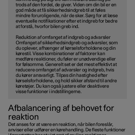
trods af den fordel, de giver. Viden om din bil er en
god måde at få sikkerhedsindgreb til at føles
mindre foruroligende, når de sker. Sørg for at læse
eventuelle notifikationer efter et indgreb for bedre
at forstå, hvorfor bilen greb ind.
Reduktion af omfanget af indgreb og advarsler
Omfanget af sikkerhedsindgreb og advarsler, som
du oplever, afhænger af kørselsforholdene og din
kørestil. Visse kombinationer af faktorer kan
medføre reaktioner, du føler er unødvendige eller
for følsomme. Generelt set er det mest effektivt at
reducere omfanget af advarsler og indgreb, hvis
du kører ansvarligt. Tilpas din hastighed efter
kørselsforholdene, og hold sikker afstand til andre
køretøjer. Du kan også justere eller deaktivere
visse funktioner i indstillingerne.
Afbalancering af behovet for
reaktion
Det anses for at være en reaktion, når bilen foreslår,
anviser eller udfører en kørehandling. De fleste funktioner