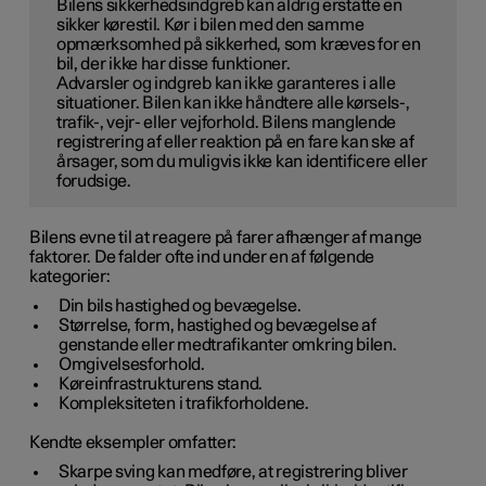
Bilens sikkerhedsindgreb kan aldrig erstatte en
sikker kørestil. Kør i bilen med den samme
opmærksomhed på sikkerhed, som kræves for en
bil, der ikke har disse funktioner.
Advarsler og indgreb kan ikke garanteres i alle
situationer. Bilen kan ikke håndtere alle kørsels-,
trafik-, vejr- eller vejforhold. Bilens manglende
registrering af eller reaktion på en fare kan ske af
årsager, som du muligvis ikke kan identificere eller
forudsige.
Bilens evne til at reagere på farer afhænger af mange
faktorer. De falder ofte ind under en af følgende
kategorier:
Din bils hastighed og bevægelse.
Størrelse, form, hastighed og bevægelse af
genstande eller medtrafikanter omkring bilen.
Omgivelsesforhold.
Køreinfrastrukturens stand.
Kompleksiteten i trafikforholdene.
Kendte eksempler omfatter:
Skarpe sving kan medføre, at registrering bliver