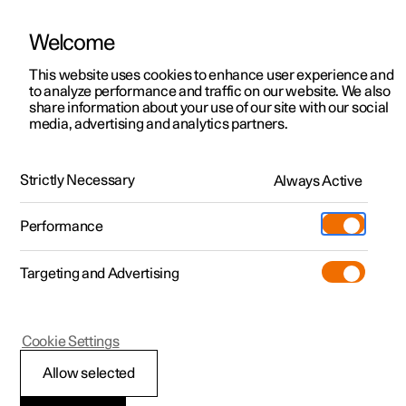
Welcome
Polestar 2
Kampagner til privatkunder
This website uses cookies to enhance user experience and
Håndbog
Videogalleri
Softwareopdateringer
to analyze performance and traffic on our website. We also
Polestar 3
Tilbud til erhvervskunder
share information about your use of our site with our social
media, advertising and analytics partners.
Polestar 4
Nye lagerbiler
Førerstøtte og navigation
Polestar 5
Byg din bil
Find os
Strictly Necessary
Always Active
Polestar 3 - 2024
Pre-owned
Servicelokationer
Pre-owned
Performance
Prøvetur
Ejerskab
Shop
Targeting and Advertising
Mere
Udforsk Polestar 2
Udforsk Polestar 4
Extras tilbehør
Opladning
Prøvetur
Udforsk Polestar 3
Prøvetur
Additionals merchandise
Support
(Åbner i et nyt vindue)
Polestar 3
Cookie Settings
Kampagner
Prøvetur
Kampagner
Pre-owned-programmet
Experiences
Om Polestar
Sikkerhedsindgreb og -
Allow selected
Nye lagerbiler
Nye lagerbiler
Nye lagerbiler
Pre-owned Polestar 2
Firmabil
Bæredygtighed
advarsler