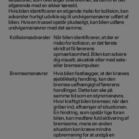
afgørende med en sikker kørestil.
Hvis bilen identificerer en stigende risiko for kollision, kan
advarsler hurtigt udvikle sig til undvigemanøvrer udført af
bilen. Hvis en trussel opstår pludseligt, kan bilen udføre
undvigemanøvrer med det samme.
Kollisionsadvarsler
Når bilen identificerer, at der er
risiko for kollision, er det første
skridt at få førerens
opmærksomhed. Bilen kan advare
dig visuelt, akustisk eller med sele-
eller bremseimpulser.
Bremsemanøvrer
Hvis bilen fastlægger, at der kræves
øjeblikkelig handling, kan den
bremse uafhængigt af førerens
handlinger. Dette kan ske på
samme tid som en styremanøvre.
Hvor kraftigt bilen bremser, når den
griber ind, afhænger af situationen.
En hindring, som opstår lige foran
bilen, kan medføre fuld aktivering af
bremserne, mens en anden
situation kan kræve mindre
opbremsning for at undgå en