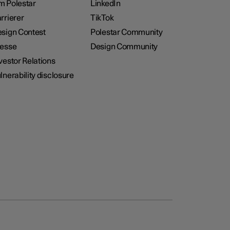
 Polestar
LinkedIn
rrierer
TikTok
sign Contest
Polestar Community
resse
Design Community
vestor Relations
lnerability disclosure