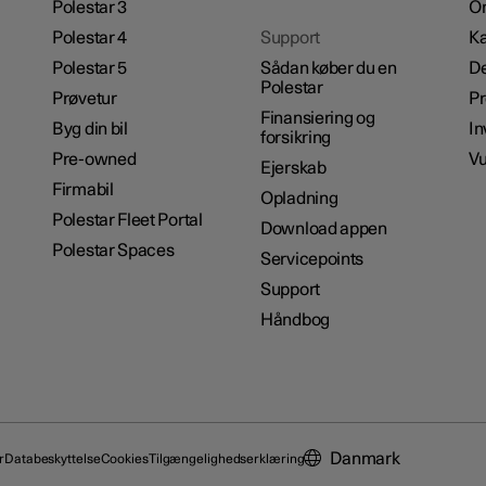
Polestar 3
Om
Polestar 4
Support
Ka
Polestar 5
Sådan køber du en
De
Polestar
Prøvetur
P
Finansiering og
Byg din bil
In
forsikring
Pre-owned
Vu
Ejerskab
Firmabil
Opladning
Polestar Fleet Portal
Download appen
Polestar Spaces
Servicepoints
Support
Håndbog
Danmark
r
Databeskyttelse
Cookies
Tilgængelighedserklæring