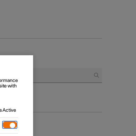
regår købet
rformance
site with
ringsmuligheder
 Active