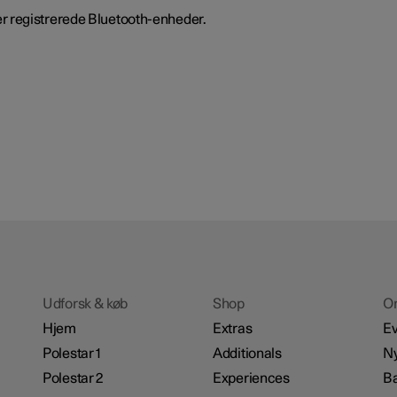
over registrerede Bluetooth-enheder.
Udforsk & køb
Shop
O
Hjem
Extras
Ev
Polestar 1
Additionals
N
Polestar 2
Experiences
B