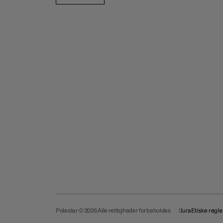
Polestar © 2026 Alle rettigheder forbeholdes
Jura
Etiske regle