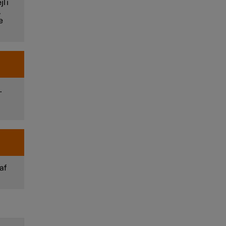
l i
.
e
.
af