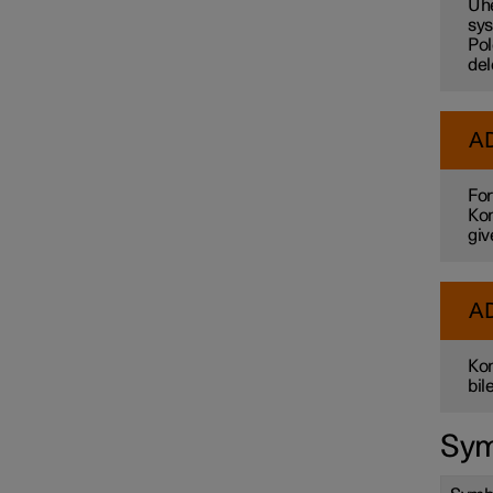
Uhe
sys
Pol
del
A
For
Kon
giv
A
Kon
bil
Sym