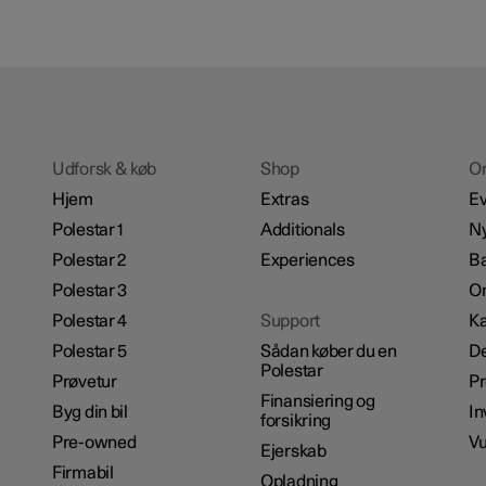
Udforsk & køb
Shop
O
Hjem
Extras
Ev
Polestar 1
Additionals
N
Polestar 2
Experiences
B
Polestar 3
Om
Polestar 4
Support
Ka
Polestar 5
Sådan køber du en
De
Polestar
Prøvetur
P
Finansiering og
Byg din bil
In
forsikring
Pre-owned
Vu
Ejerskab
Firmabil
Opladning