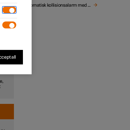
Automatisk kollisionsalarm med Polestar Connect
ens
er har
cept all
e,
t