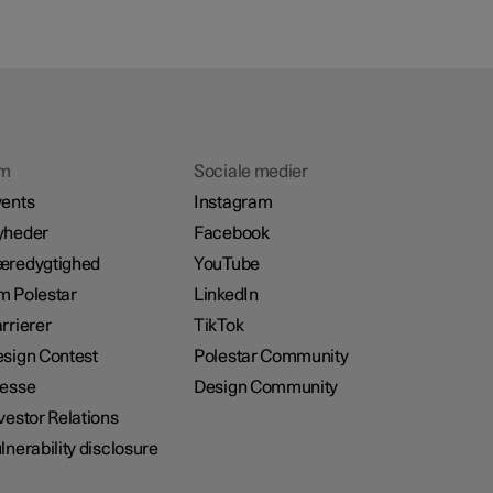
m
Sociale medier
ents
Instagram
yheder
Facebook
æredygtighed
YouTube
 Polestar
LinkedIn
rrierer
TikTok
sign Contest
Polestar Community
resse
Design Community
vestor Relations
lnerability disclosure