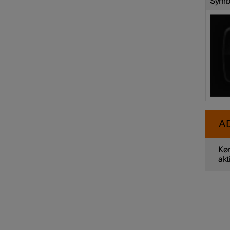
Symb
A
Kør
akt