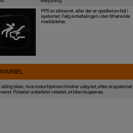
ol
Betydning
PPS er aktiveret, eller der er opstået en fejl i
systemet. Følg anbefalingen i den tilhørende
meddelelse.
DVARSEL
 aldrig bilen, hvis motorhjelmen hindrer udsynet, efter at systemet
iveret. Polestar anbefaler i stedet, at bilen bugseres.