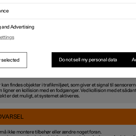
sse frontalsammenstød med en fodgænger reagerer sensorer i bil
ance
i, hvorved systemet aktiveres.
ivering af PPS sker der følgende:
g and Advertising
orhjelmen løftes og skydes lidt bagud.
r sendes automatisk en alarm via Polestar Connect.
ettings
erne er aktive ved en hastighed på ca. 25-50 km/t (15-30 mph).
rne er konstrueret til at detektere en kollision med en genstand, d
aber, som ligner et menneskes ben.
Do not sell my personal data
Ac
 selected
OTE
 kan findes objekter i trafikmiljøet, som giver et signal til sensorern
 ligner en kollision med en fodgænger. Ved kollision med et sådan
ekt er det muligt, at systemet aktiveres.
DVARSEL
må ikke montere tilbehør eller ændre noget foran.