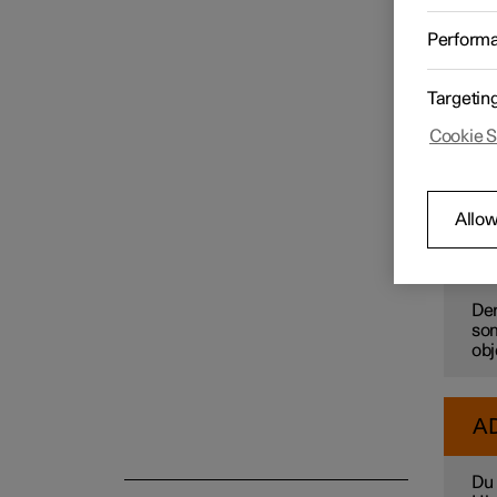
bilen.
Ved vi
Perform
forpart
Airbags
Ved akt
Targetin
Mot
De
Børnesikkerhed
Cookie S
Sensor
Sensore
egensk
Sikkerhedstilstand
Allow
N
Der
som
obj
A
Du 