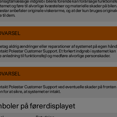
nsigtsmæssige indgreb i bilens forende kan forårsage funktionsfej
temet og føre til alvorlige kvæstelser og materielle skader på bilen
estar anbefaler originale viskerarme, og at der kun bruges original
e til dem.
DVARSEL
etag aldrig ændringer eller reparationer af systemet på egen hånd
takt Polestar Customer Support. Et forkert indgreb i systemet kan
e anledning til funktionsfejl og medføre alvorlige personskader.
DVARSEL
takt Polestar Customer Support ved eventuelle skader på fronten 
en for at sikre, at systemet er intakt.
boler på førerdisplayet