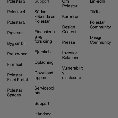
Polestar 3
Support
Om
LinkedIn
Polestar
Polestar 4
Sådan
TikTok
køber du en
Karrierer
Polestar
Polestar 5
Polestar
Design
Community
Finansierin
Contest
Prøvetur
g og
Design
forsikring
Presse
Community
Byg din bil
Ejerskab
Investor
Pre-owned
Relations
Opladning
Firmabil
Vulnerabilit
Download
y
Polestar
appen
disclosure
Fleet Portal
Servicepoi
Polestar
nts
Spaces
Support
Håndbog