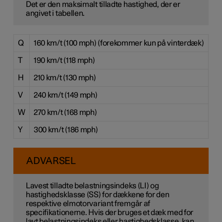
Det er den maksimalt tilladte hastighed, der er
angivet i tabellen.
Q
160 km/t (100 mph) (forekommer kun på vinterdæk)
T
190 km/t (118 mph)
H
210 km/t (130 mph)
V
240 km/t (149 mph)
W
270 km/t (168 mph)
Y
300 km/t (186 mph)
ADVARSEL
Lavest tilladte belastningsindeks (LI) og
hastighedsklasse (SS) for dækkene for den
respektive elmotorvariant fremgår af
specifikationerne. Hvis der bruges et dæk med for
lavt belastningsindeks eller hastighedsklasse, kan