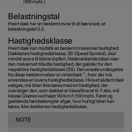
(168 mph).)
Belastningstal
Hvert dæk har en bestemt evne til at bære last, et
belastningstal (LI).
Hastighedsklasse
Hvert dæk kan modstå en bestemt maksimal hastighed.
Dækkenes hastighedsklasse, SS (Speed Symbol), skal
mindst svare til bilens topfart. Nedenstående tabel viser
den maksimalt tilladte hastighed, der gælder for den
respektive hastighedsklasse (SS). Den eneste undtagelse
1
fra disse bestemmelser er vinterdæk
, hvor der må
anvendes en lavere hastighedsklasse. Hvis et sådant dæk
vælges, må bilen ikke køres med en hastighed, der
overstiger den, som dækket er klassificeret til. F.eks. må
klasse Q
køres ved højst
160 km/t
(100 mph). Føret og
gældende færdselsregler afgør, hvor hurtigt bilen kan
køres, ikke dækkenes hastighedsklasse.
NOTE