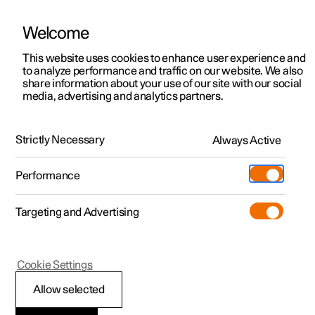
Welcome
Polestar 2
Kampagner til privatkunder
This website uses cookies to enhance user experience and
Håndbog
Videogalleri
Softwareopdateringer
to analyze performance and traffic on our website. We also
Polestar 3
Tilbud til erhvervskunder
share information about your use of our site with our social
media, advertising and analytics partners.
Polestar 4
Nye lagerbiler
Dæk
Polestar 5
Byg din bil
Find os
Strictly Necessary
Always Active
Polestar 2 - 2024
Pre-owned
Servicelokationer
Pre-owned
Performance
Prøvetur
Ejerskab
Shop
Targeting and Advertising
Mere
Udforsk Polestar 2
Udforsk Polestar 4
Extras tilbehør
Opladning
Prøvetur
Udforsk Polestar 3
Prøvetur
Additionals merchandise
Support
(Åbner i et nyt vindue)
Polestar 2
Cookie Settings
Kampagner
Prøvetur
Kampagner
Pre-owned-programmet
Experiences
Om Polestar
Dimensionsbetegnelse
Allow selected
Nye lagerbiler
Nye lagerbiler
Nye lagerbiler
Pre-owned Polestar 2
Firmabil
Bæredygtighed
for dæk