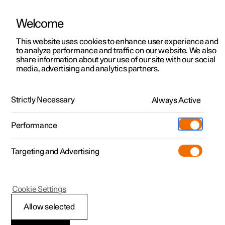
Welcome
Polestar 2
Kampagner til privatkunder
This website uses cookies to enhance user experience and
Håndbog
Videogalleri
Softwareopdateringer
to analyze performance and traffic on our website. We also
Polestar 3
Tilbud til erhvervskunder
share information about your use of our site with our social
media, advertising and analytics partners.
Polestar 4
Nye lagerbiler
Førerstøtte
Polestar 5
Byg din bil
Find os
Strictly Necessary
Always Active
Polestar 2 - 2024
Pre-owned
Servicelokationer
Pre-owned
Performance
Prøvetur
Ejerskab
Shop
Targeting and Advertising
Mere
Udforsk Polestar 2
Udforsk Polestar 4
Extras tilbehør
Opladning
Prøvetur
Udforsk Polestar 3
Prøvetur
Additionals merchandise
Support
(Åbner i et nyt vindue)
Polestar 2
Cookie Settings
Kampagner
Prøvetur
Kampagner
Pre-owned-programmet
Experiences
Om Polestar
Automatisk
Allow selected
Nye lagerbiler
Nye lagerbiler
Nye lagerbiler
Pre-owned Polestar 2
Firmabil
Bæredygtighed
opbremsning efter en