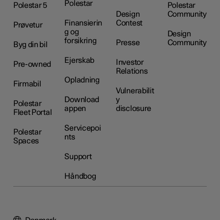
Polestar
Polestar 5
Polestar
Design
Community
Finansierin
Contest
Prøvetur
g og
Design
forsikring
Presse
Community
Byg din bil
Ejerskab
Investor
Pre-owned
Relations
Opladning
Firmabil
Vulnerabilit
Download
y
Polestar
appen
disclosure
Fleet Portal
Servicepoi
Polestar
nts
Spaces
Support
Håndbog