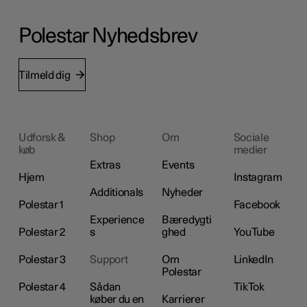
Polestar Nyhedsbrev
Tilmeld dig
Udforsk &
Shop
Om
Sociale
køb
medier
Extras
Events
Hjem
Instagram
Additionals
Nyheder
Polestar 1
Facebook
Experience
Bæredygti
Polestar 2
s
ghed
YouTube
Polestar 3
Support
Om
LinkedIn
Polestar
Polestar 4
Sådan
TikTok
køber du en
Karrierer