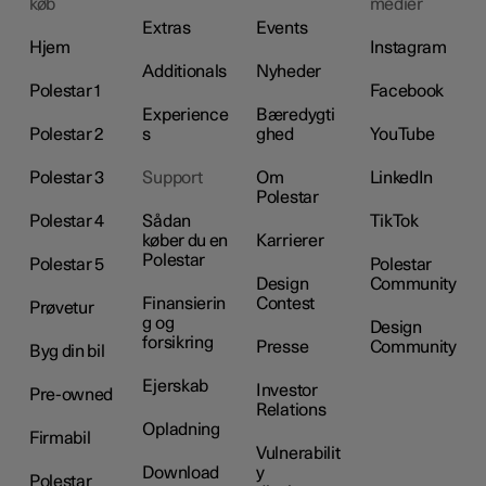
køb
medier
Extras
Events
Hjem
Instagram
Additionals
Nyheder
Polestar 1
Facebook
Experience
Bæredygti
Polestar 2
s
ghed
YouTube
Polestar 3
Support
Om
LinkedIn
Polestar
Polestar 4
Sådan
TikTok
køber du en
Karrierer
Polestar
Polestar 5
Polestar
Design
Community
Finansierin
Contest
Prøvetur
g og
Design
forsikring
Presse
Community
Byg din bil
Ejerskab
Investor
Pre-owned
Relations
Opladning
Firmabil
Vulnerabilit
Download
y
Polestar