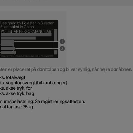
n er placeret på dørstolpen og bliver synlig, når højre dør åbnes.
s. totalvægt
s. vogntogsvægt (bil+anhænger)
s. akseltryk, for
s. akseltryk, bag
umsbelastning: Se registreringsattesten.
l taglast: 75 kg.