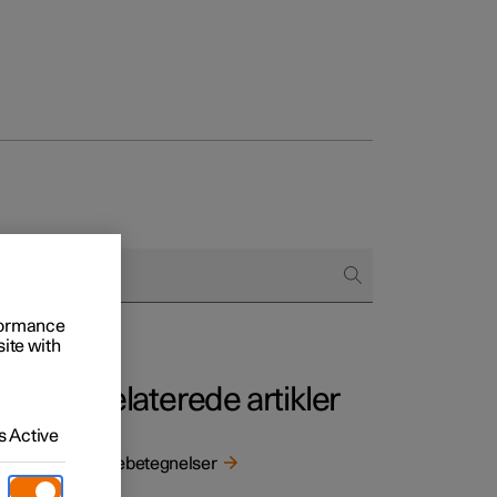
regår købet
ringsmuligheder
rformance
site with
Relaterede artikler
 Active
Typebetegnelser