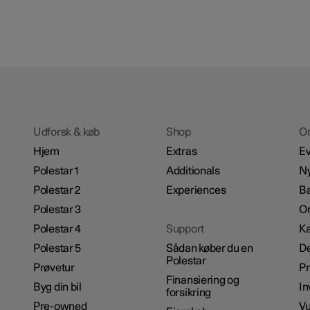
Udforsk & køb
Shop
O
Hjem
Extras
Ev
Polestar 1
Additionals
N
Polestar 2
Experiences
B
Polestar 3
Om
Polestar 4
Support
Ka
Polestar 5
Sådan køber du en
De
Polestar
Prøvetur
P
Finansiering og
Byg din bil
In
forsikring
Pre-owned
Vu