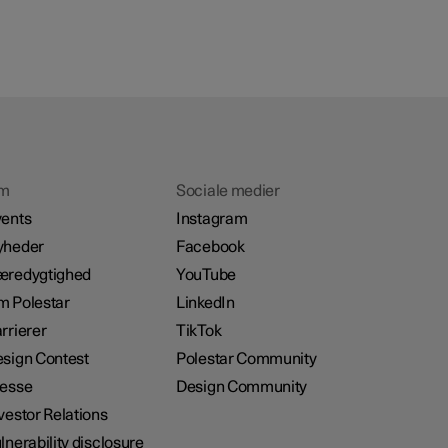
m
Sociale medier
ents
Instagram
yheder
Facebook
æredygtighed
YouTube
 Polestar
LinkedIn
rrierer
TikTok
sign Contest
Polestar Community
resse
Design Community
vestor Relations
lnerability disclosure