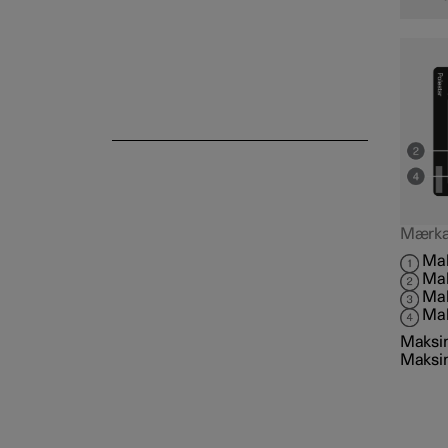
Mærkate
Mak
Mak
Mak
Mak
Maksim
Maksima