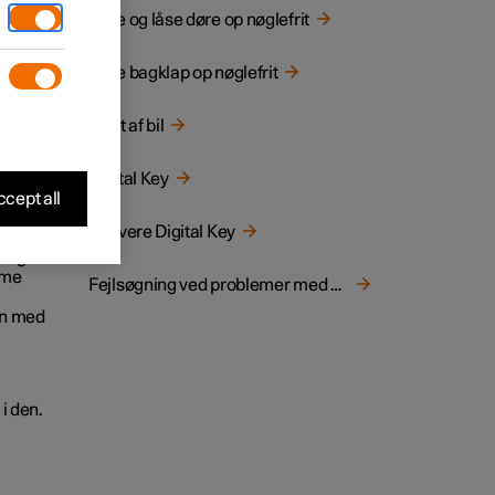
Låse og låse døre op nøglefrit
Låse bagklap op nøglefrit
.
Start af bil
Digital Key
cept all
des
Aktivere Digital Key
Tag fat
mme
Fejlsøgning ved problemer med Digital Key
fon med
i den.