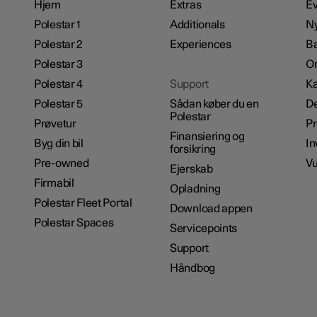
Hjem
Extras
Ev
Polestar 1
Additionals
N
Polestar 2
Experiences
B
Polestar 3
Om
Polestar 4
Support
Ka
Polestar 5
Sådan køber du en
De
Polestar
Prøvetur
P
Finansiering og
Byg din bil
In
forsikring
Pre-owned
Vu
Ejerskab
Firmabil
Opladning
Polestar Fleet Portal
Download appen
Polestar Spaces
Servicepoints
Support
Håndbog