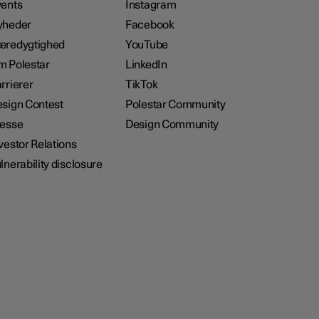
ents
Instagram
yheder
Facebook
æredygtighed
YouTube
 Polestar
LinkedIn
rrierer
TikTok
sign Contest
Polestar Community
resse
Design Community
vestor Relations
lnerability disclosure