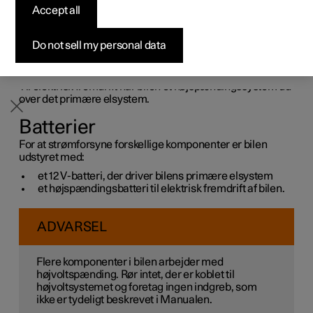
Accept all
Byg din bil
Byg din bil
Byg din bil
Udforsk Polestar 5
Pre-owned Polestar 3
Sådan foregår købet
Nyheder
Bilens egen strømforsyning sker med forskellige batterier
og komponenter. Disse muliggør bilens elektriske
Firmabil
Firmabil
Firmabil
Byg din bil
Pre-owned Polestar 4
Finansieringsmuligheder
Nyhedsbrev
funktioner.
Do not sell my personal data
Bilens primære elsystem arbejder med spændingen 12 V
og driver elektrisk udstyr.
Til elektrisk fremdrift har bilen et højspændingssystem ud
over det primære elsystem.
Batterier
For at strømforsyne forskellige komponenter er bilen
udstyret med:
et 12 V-batteri, der driver bilens primære elsystem
et højspændingsbatteri til elektrisk fremdrift af bilen.
ADVARSEL
Flere komponenter i bilen arbejder med
højvoltspænding. Rør intet, der er koblet til
højvoltsystemet og foretag ingen indgreb, som
ikke er tydeligt beskrevet i Manualen.