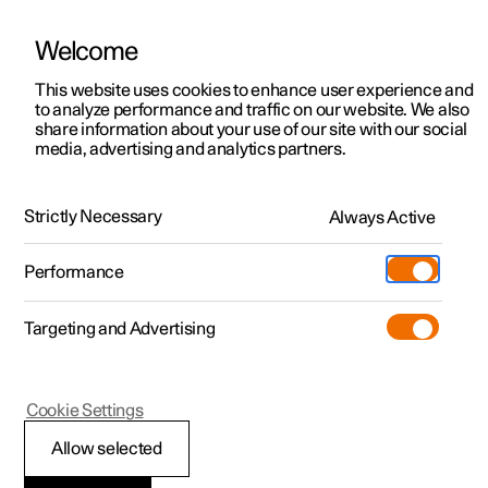
Welcome
Polestar 2
Kampagner til privatkunder
This website uses cookies to enhance user experience and
Håndbog
Videogalleri
Softwareopdateringer
to analyze performance and traffic on our website. We also
Polestar 3
Tilbud til erhvervskunder
share information about your use of our site with our social
media, advertising and analytics partners.
Polestar 4
Nye lagerbiler
Batteri
Polestar 5
Byg din bil
Find os
Strictly Necessary
Always Active
Polestar 2 - 2023
Pre-owned
Servicelokationer
Pre-owned
Performance
Prøvetur
Ejerskab
Shop
Targeting and Advertising
Mere
Udforsk Polestar 2
Udforsk Polestar 4
Extras tilbehør
Opladning
Prøvetur
Udforsk Polestar 3
Prøvetur
Additionals merchandise
Support
(Åbner i et nyt vindue)
Polestar 2
Cookie Settings
Kampagner
Prøvetur
Kampagner
Pre-owned-programmet
Experiences
Om Polestar
Batterier og
Allow selected
Nye lagerbiler
Nye lagerbiler
Nye lagerbiler
Pre-owned Polestar 2
Firmabil
Bæredygtighed
strømforsyning