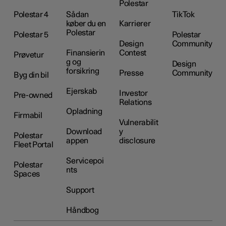
Polestar
Polestar 4
Sådan
TikTok
køber du en
Karrierer
Polestar
Polestar 5
Polestar
Design
Community
Finansierin
Contest
Prøvetur
g og
Design
forsikring
Presse
Community
Byg din bil
Ejerskab
Investor
Pre-owned
Relations
Opladning
Firmabil
Vulnerabilit
Download
y
Polestar
appen
disclosure
Fleet Portal
Servicepoi
Polestar
nts
Spaces
Support
Håndbog