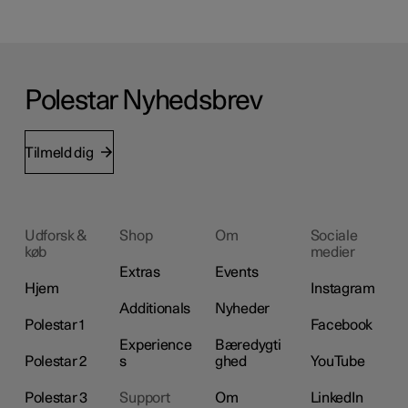
Polestar Nyhedsbrev
Tilmeld dig
Udforsk &
Shop
Om
Sociale
køb
medier
Extras
Events
Hjem
Instagram
Additionals
Nyheder
Polestar 1
Facebook
Experience
Bæredygti
Polestar 2
s
ghed
YouTube
Polestar 3
Support
Om
LinkedIn