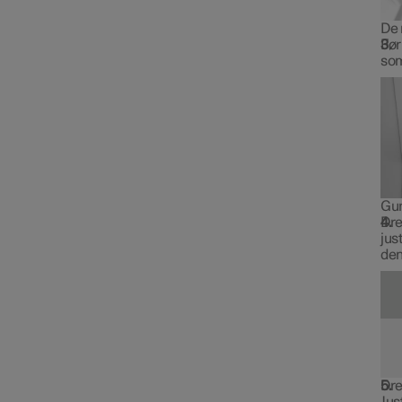
De 
Før
som
Gum
Dre
jus
den
Dre
Jus