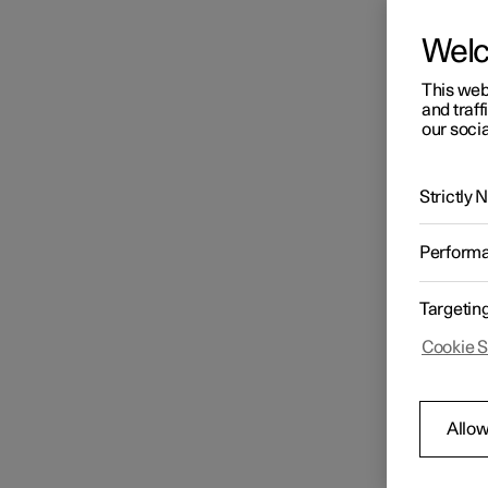
Wel
Gearkasse
This web
and traff
our socia
Bremser
Strictly
Drivsystem
Perform
Køretilstande
Targetin
Cookie S
Plac
Gode råd om kørsel
Der fin
Justeri
Allow
totalt
Anhængertræk og anhænger
For for
nærhede