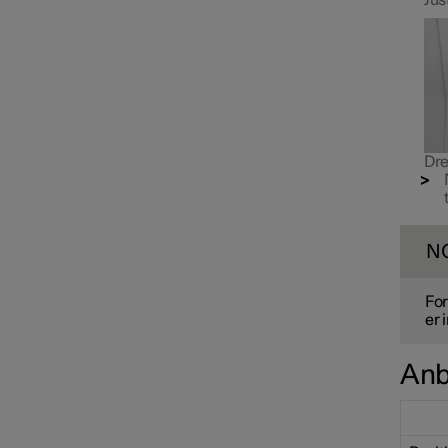
Dre
N
For
er 
Anb