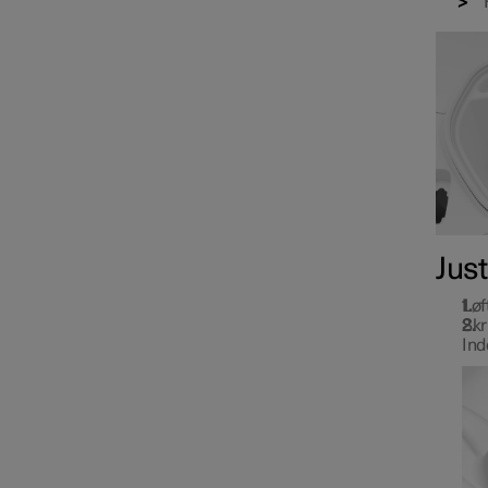
Jus
Løf
Skr
Ind