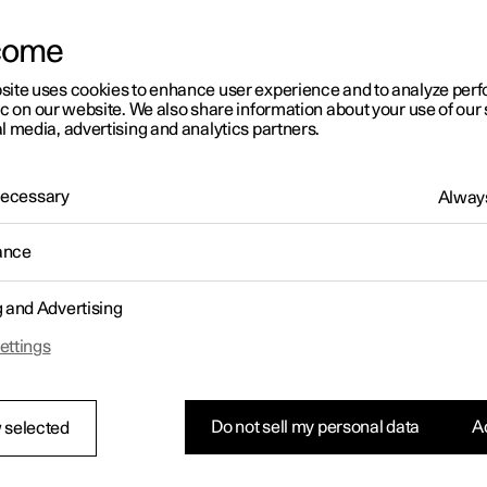
come
site uses cookies to enhance user experience and to analyze pe
ic on our website. We also share information about your use of our 
l media, advertising and analytics partners.
 Necessary
Always
ance
g and Advertising
ettings
ering af justeringsrat
des fire justeringsrat, to til de forreste støddæmpere og to til de ba
ngsrattene er placeret ved hvert hjul. Samtlige dæmpere kan juste
Do not sell my personal data
Ac
 selected
 dæmpningsniveau.
hjulene sidder justeringsrattene placeret i bunden af dæmperen, i
n af hjulet. For baghjulene sidder justeringsrattene placeret oven