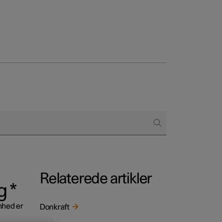
regår købet
ringsmuligheder
Relaterede artikler
g
*
nhed er
Donkraft