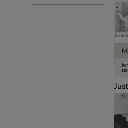
Justeri
N
Jo 
st
Jus