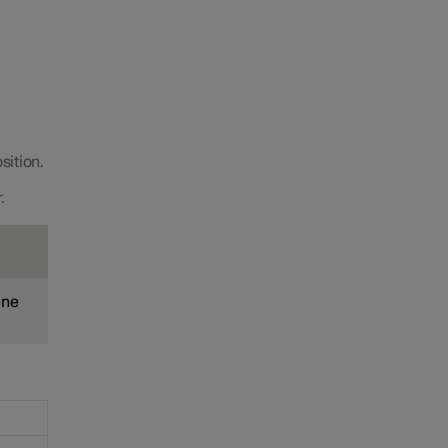
sition.
.
ene