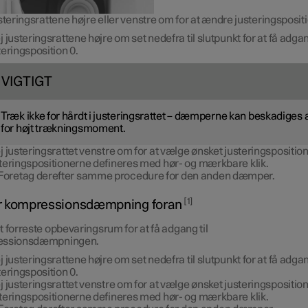
steringsrattene højre eller venstre om for at ændre justeringspositi
j justeringsrattene højre om set nedefra til slutpunkt for at få adgan
teringsposition 0.
VIGTIGT
Træk ikke for hårdt i justeringsrattet – dæmperne kan beskadiges 
for højt trækningsmoment.
j justeringsrattet venstre om for at vælge ønsket justeringsposition
teringspositionerne defineres med hør- og mærkbare klik.
Foretag derefter samme procedure for den anden dæmper.
1
r kompressionsdæmpning foran
 forreste opbevaringsrum for at få adgang til
essionsdæmpningen.
j justeringsrattene højre om set nedefra til slutpunkt for at få adgan
teringsposition 0.
j justeringsrattet venstre om for at vælge ønsket justeringsposition
teringspositionerne defineres med hør- og mærkbare klik.