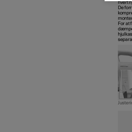
hvert h
De for
Eldrift og opladning
kompre
montere
For at 
dæmpere
Bugsering og bjergning
hjulka
separat
Dæmpning
Justerin