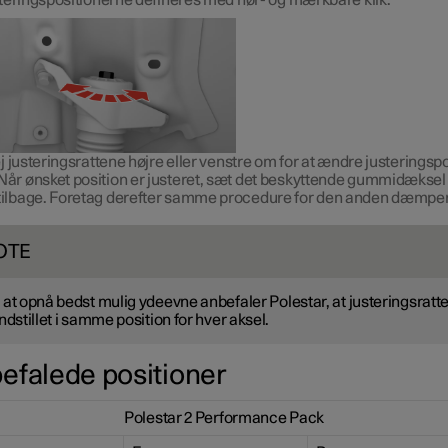
j justeringsrattene højre eller venstre om for at ændre justeringspo
Når ønsket position er justeret, sæt det beskyttende gummidæksel
tilbage. Foretag derefter samme procedure for den anden dæmper
OTE
 at opnå bedst mulig ydeevne anbefaler Polestar, at justeringsratt
indstillet i samme position for hver aksel.
efalede positioner
Polestar 2 Performance Pack