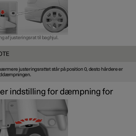
ng af justeringsrat til baghjul.
OTE
nærmere justeringsrattet står på position 0, desto hårdere er
øddæmpningen.
ter indstilling for dæmpning for