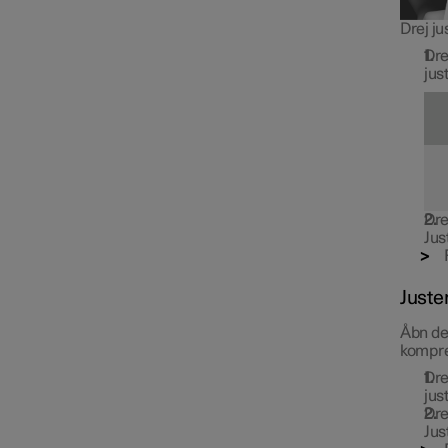
Drej ju
Dre
jus
Dre
Jus
Juste
Åbn det
kompr
Dre
jus
Dre
Jus