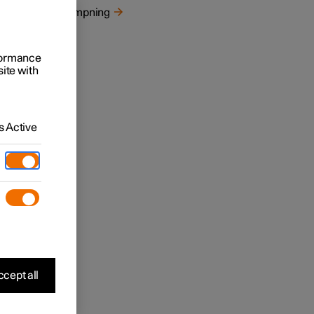
Dæmpning
rformance
site with
 Active
geste.
res for
cept all
 for