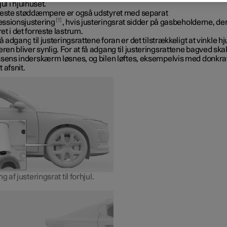
jul i hjulhuset.
reste støddæmpere er også udstyret med separat
1
ssionsjustering
, hvis justeringsrat sidder på gasbeholderne, der
t i det forreste lastrum.
få adgang til justeringsrattene foran er det tilstrækkeligt at vinkle hjul
n bliver synlig. For at få adgang til justeringsrattene bagved ska
ssens inderskærm løsnes, og bilen løftes, eksempelvis med donkraf
 afsnit.
g af justeringsrat til forhjul.