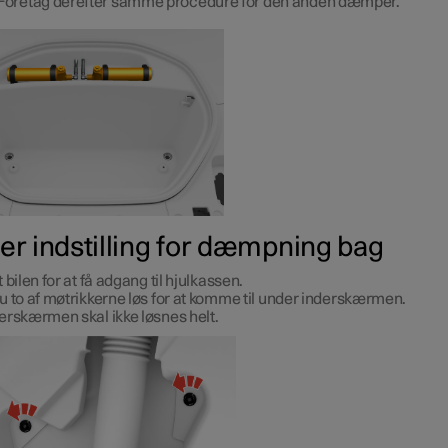
Foretag derefter samme procedure for den anden dæmper.
ter indstilling for dæmpning bag
t bilen for at få adgang til hjulkassen.
u to af møtrikkerne løs for at komme til under inderskærmen.
erskærmen skal ikke løsnes helt.