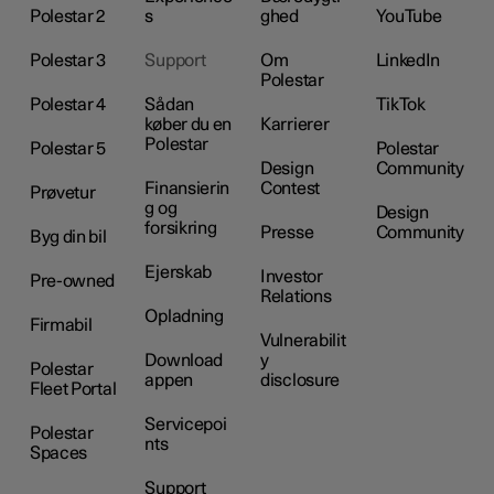
Polestar 2
s
ghed
YouTube
Polestar 3
Support
Om
LinkedIn
Polestar
Polestar 4
Sådan
TikTok
køber du en
Karrierer
Polestar
Polestar 5
Polestar
Design
Community
Finansierin
Contest
Prøvetur
g og
Design
forsikring
Presse
Community
Byg din bil
Ejerskab
Investor
Pre-owned
Relations
Opladning
Firmabil
Vulnerabilit
Download
y
Polestar
appen
disclosure
Fleet Portal
Servicepoi
Polestar
nts
Spaces
Support