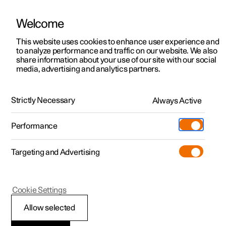
Welcome
Polestar 2
Kampagner til privatkunder
This website uses cookies to enhance user experience and
Håndbog
Videogalleri
Softwareopdateringer
to analyze performance and traffic on our website. We also
Polestar 3
Tilbud til erhvervskunder
share information about your use of our site with our social
media, advertising and analytics partners.
Polestar 4
Nye lagerbiler
Forkonditionering
Polestar 5
Byg din bil
Find os
Strictly Necessary
Always Active
Polestar 2 - 2023
Pre-owned
Servicelokationer
Pre-owned
Performance
Prøvetur
Ejerskab
Shop
Targeting and Advertising
Mere
Udforsk Polestar 2
Udforsk Polestar 4
Extras tilbehør
Opladning
Prøvetur
Udforsk Polestar 3
Prøvetur
Additionals merchandise
Support
(Åbner i et nyt vindue)
Polestar 2
Cookie Settings
Kampagner
Prøvetur
Kampagner
Pre-owned-programmet
Experiences
Om Polestar
Starte og slukke for
Allow selected
Nye lagerbiler
Nye lagerbiler
Nye lagerbiler
Pre-owned Polestar 2
Firmabil
Bæredygtighed
forkonditionering