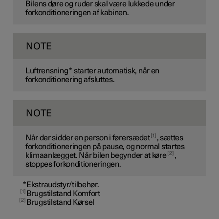
Bilens døre og ruder skal være lukkede under
forkonditioneringen af kabinen.
NOTE
Luftrensning
*
starter automatisk, når en
forkonditionering afsluttes.
NOTE
1
Når der sidder en person i førersædet
, sættes
forkonditioneringen på pause, og normal startes
2
klimaanlægget. Når bilen begynder at køre
,
stoppes forkonditioneringen.
*
Ekstraudstyr/tilbehør.
1
Brugstilstand Komfort
2
Brugstilstand Kørsel