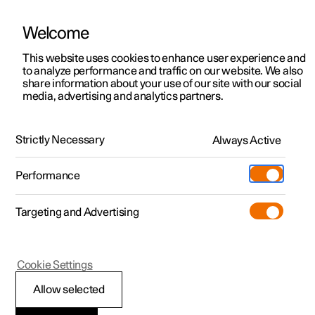
Welcome
Polestar 2
Kampagner til privatkunder
This website uses cookies to enhance user experience and
Håndbog
Videogalleri
Softwareopdateringer
to analyze performance and traffic on our website. We also
Polestar 3
Tilbud til erhvervskunder
share information about your use of our site with our social
media, advertising and analytics partners.
Polestar 4
Nye lagerbiler
Gearkasse
Polestar 5
Byg din bil
Find os
Strictly Necessary
Always Active
Polestar 2 - 2023
Pre-owned
Servicelokationer
Pre-owned
Performance
Prøvetur
Ejerskab
Shop
Targeting and Advertising
Mere
Udforsk Polestar 2
Udforsk Polestar 4
Extras tilbehør
Opladning
Prøvetur
Udforsk Polestar 3
Prøvetur
Additionals merchandise
Support
(Åbner i et nyt vindue)
Polestar 2
Cookie Settings
Kampagner
Prøvetur
Kampagner
Pre-owned-programmet
Experiences
Om Polestar
Symboler og
Allow selected
Nye lagerbiler
Nye lagerbiler
Nye lagerbiler
Pre-owned Polestar 2
Firmabil
Bæredygtighed
meddelelser for