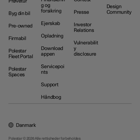
Prøvetur
g og
Design
forsikring
Presse
Community
Byg din bil
Ejerskab
Investor
Pre-owned
Relations
Opladning
Firmabil
Vulnerabilit
Download
y
Polestar
appen
disclosure
Fleet Portal
Servicepoi
Polestar
nts
Spaces
Support
Håndbog
Danmark
Polestar © 2026 Alle rettigheder forbeholdes