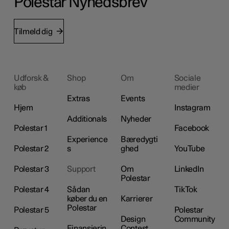
Polestar Nyhedsbrev
Tilmeld dig
Udforsk &
Shop
Om
Sociale
køb
medier
Extras
Events
Hjem
Instagram
Additionals
Nyheder
Polestar 1
Facebook
Experience
Bæredygti
Polestar 2
s
ghed
YouTube
Polestar 3
Support
Om
LinkedIn
Polestar
Polestar 4
Sådan
TikTok
køber du en
Karrierer
Polestar
Polestar 5
Polestar
Design
Community
Finansierin
Contest