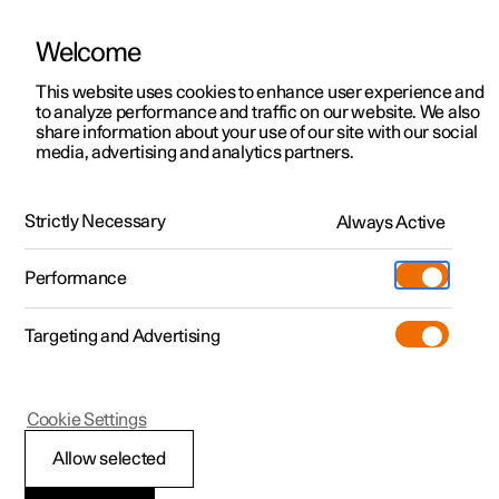
Welcome
Polestar 2
Kampagner til privatkunder
This website uses cookies to enhance user experience and
Håndbog
Videogalleri
Softwareopdateringer
to analyze performance and traffic on our website. We also
Polestar 3
Tilbud til erhvervskunder
share information about your use of our site with our social
media, advertising and analytics partners.
Polestar 4
Nye lagerbiler
Din Polestar
Polestar 5
Byg din bil
Find os
Strictly Necessary
Always Active
Polestar 2 - 2022
Pre-owned
Servicelokationer
Pre-owned
Performance
Prøvetur
Ejerskab
Shop
Targeting and Advertising
Mere
Udforsk Polestar 2
Udforsk Polestar 4
Extras tilbehør
Opladning
Polestar ID
Prøvetur
Udforsk Polestar 3
Prøvetur
Additionals merchandise
Support
(Åbner i et nyt vindue)
Cookie Settings
Kampagner
Prøvetur
Kampagner
Pre-owned-programmet
Experiences
Om Polestar
Allow selected
Polestar ID
Nye lagerbiler
Nye lagerbiler
Nye lagerbiler
Pre-owned Polestar 2
Firmabil
Bæredygtighed