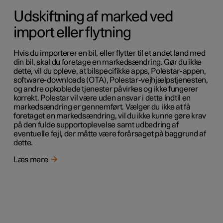
Udskiftning af marked ved
import eller flytning
Hvis du importerer en bil, eller flytter til et andet land med
din bil, skal du foretage en markedsændring. Gør du ikke
dette, vil du opleve, at bilspecifikke apps, Polestar-appen,
software-downloads (OTA), Polestar-vejhjælpstjenesten,
og andre opkoblede tjenester påvirkes og ikke fungerer
korrekt. Polestar vil være uden ansvar i dette indtil en
markedsændring er gennemført. Vælger du ikke at få
foretaget en markedsændring, vil du ikke kunne gøre krav
på den fulde supportoplevelse samt udbedring af
eventuelle fejl, der måtte være forårsaget på baggrund af
dette.
Læs mere