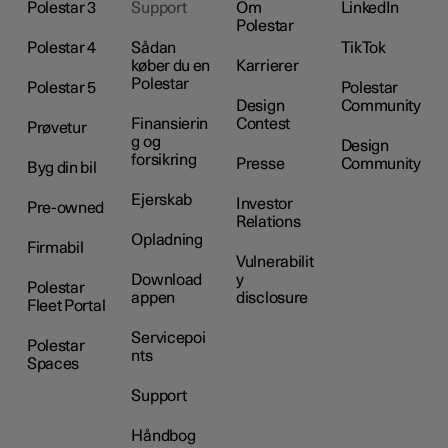
Polestar 3
Support
Om
LinkedIn
Polestar
Polestar 4
Sådan
TikTok
køber du en
Karrierer
Polestar
Polestar 5
Polestar
Design
Community
Finansierin
Contest
Prøvetur
g og
Design
forsikring
Presse
Community
Byg din bil
Ejerskab
Investor
Pre-owned
Relations
Opladning
Firmabil
Vulnerabilit
Download
y
Polestar
appen
disclosure
Fleet Portal
Servicepoi
Polestar
nts
Spaces
Support
Håndbog