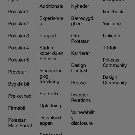
Additionals
Nyheder
Polestar 1
Facebook
Experience
Bæredygti
Polestar 2
s
ghed
YouTube
Polestar 3
Support
Om
LinkedIn
Polestar
Polestar 4
Sådan
TikTok
køber du en
Karrierer
Polestar
Polestar 5
Polestar
Design
Community
Finansierin
Contest
Prøvetur
g og
Design
forsikring
Presse
Community
Byg din bil
Ejerskab
Investor
Pre-owned
Relations
Opladning
Firmabil
Vulnerabilit
Download
y
Polestar
appen
disclosure
Fleet Portal