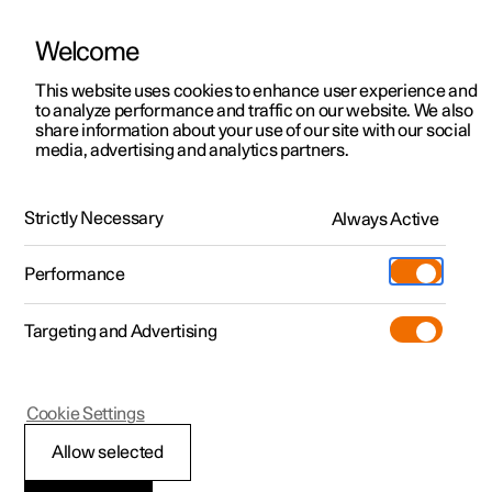
Welcome
Polestar 2
Kampagner til privatkunder
This website uses cookies to enhance user experience and
Håndbog
Videogalleri
Softwareopdateringer
to analyze performance and traffic on our website. We also
Polestar 3
Tilbud til erhvervskunder
share information about your use of our site with our social
media, advertising and analytics partners.
Polestar 4
Nye lagerbiler
Førerstøtte
Polestar 5
Byg din bil
Find os
Strictly Necessary
Always Active
Polestar 2 - 2021
Pre-owned
Servicelokationer
Pre-owned
Performance
Prøvetur
Ejerskab
Shop
Targeting and Advertising
Mere
Udforsk Polestar 2
Udforsk Polestar 4
Extras tilbehør
Opladning
Prøvetur
Udforsk Polestar 3
Prøvetur
Additionals merchandise
Support
(Åbner i et nyt vindue)
Polestar 2
Cookie Settings
Kampagner
Prøvetur
Kampagner
Pre-owned-programmet
Experiences
Om Polestar
Førerstøttesystemer
Allow selected
Nye lagerbiler
Nye lagerbiler
Nye lagerbiler
Pre-owned Polestar 2
Firmabil
Bæredygtighed
Bilen er udstyret med forskellige førerstøttesystemer, der