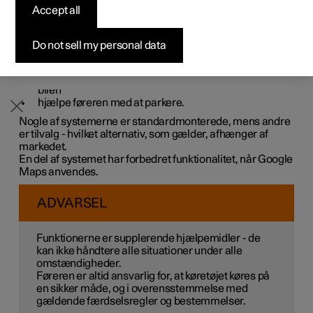
aktivt eller passivt kan hjælpe føreren i forskellige
Accept all
Byg din bil
Byg din bil
Byg din bil
Udforsk Polestar 5
Pre-owned Polestar 3
Sådan foregår købet
Nyheder
situationer.
Systemet kan eksempelvis hjælpe føreren med at:
Firmabil
Firmabil
Firmabil
Byg din bil
Pre-owned Polestar 4
Finansieringsmuligheder
Nyhedsbrev
Do not sell my personal data
holde en bestemt hastighed
holde en vis tidsafstand til forankørende køretøj
forhindre en kollision ved at advare føreren og bremse
bilen
hjælpe føreren med at parkere.
Nogle af systemerne er standardmonterede, mens andre
er tilvalg - hvilket alternativ, som gælder, afhænger af
markedet.
En del af systemet har forbedret funktionalitet, når Google
Maps anvendes.
ADVARSEL
Funktionerne er supplerende hjælpemidler - de
kan ikke håndtere alle situationer under alle
omstændigheder.
Føreren er altid ansvarlig for, at køretøjet køres på
en sikker måde, og i overensstemmelse med
gældende færdselsregler og bestemmelser.