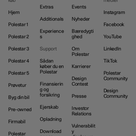
køb
medier
Extras
Events
Hjem
Instagram
Additionals
Nyheder
Polestar 1
Facebook
Experience
Bæredygti
Polestar 2
s
ghed
YouTube
Polestar 3
Support
Om
LinkedIn
Polestar
Polestar 4
Sådan
TikTok
køber du en
Karrierer
Polestar
Polestar 5
Polestar
Design
Community
Finansierin
Contest
Prøvetur
g og
Design
forsikring
Presse
Community
Byg din bil
Ejerskab
Investor
Pre-owned
Relations
Opladning
Firmabil
Vulnerabilit
Download
y
Polestar