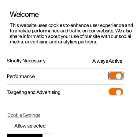
Welcome
Polestar 2
Kampagner til privatkunder
This website uses cookies to enhance user experience and
Håndbog
Videogalleri
Softwareopdateringer
to analyze performance and traffic on our website. We also
Polestar 3
Tilbud til erhvervskunder
share information about your use of our site with our social
media, advertising and analytics partners.
Polestar 4
Nye lagerbiler
Klimaregulering for forsæde
Polestar 5
Byg din bil
Find os
Strictly Necessary
Always Active
Polestar 2 - 2021
Pre-owned
Servicelokationer
Pre-owned
Performance
Prøvetur
Ejerskab
Shop
Targeting and Advertising
Mere
Udforsk Polestar 2
Udforsk Polestar 4
Extras tilbehør
Opladning
Prøvetur
Udforsk Polestar 3
Prøvetur
Additionals merchandise
Support
(Åbner i et nyt vindue)
Polestar 2
Cookie Settings
Kampagner
Prøvetur
Kampagner
Pre-owned-programmet
Experiences
Om Polestar
Regulere temperatur
Allow selected
Nye lagerbiler
Nye lagerbiler
Nye lagerbiler
Pre-owned Polestar 2
Firmabil
Bæredygtighed
for forsæde