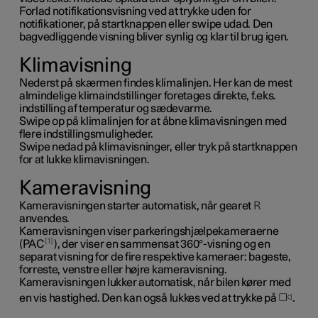
Forlad notifikationsvisning ved at trykke uden for
notifikationer, på startknappen eller swipe udad. Den
bagvedliggende visning bliver synlig og klar til brug igen.
Klimavisning
Nederst på skærmen findes klimalinjen. Her kan de mest
almindelige klimaindstillinger foretages direkte, f.eks.
indstilling af temperatur og sædevarme.
Swipe op på klimalinjen for at åbne klimavisningen med
flere indstillingsmuligheder.
Swipe nedad på klimavisninger, eller tryk på startknappen
for at lukke klimavisningen.
Kameravisning
Kameravisningen starter automatisk, når gearet
R
anvendes.
Kameravisningen viser parkeringshjælpekameraerne
1
(PAC
), der viser en sammensat 360°-visning og en
separat visning for de fire respektive kameraer: bageste,
forreste, venstre eller højre kameravisning.
Kameravisningen lukker automatisk, når bilen kører med
en vis hastighed. Den kan også lukkes ved at trykke på
.