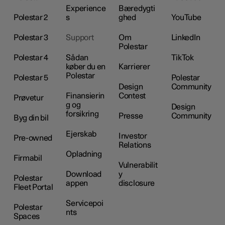
Experience
Bæredygti
Polestar 2
s
ghed
YouTube
Polestar 3
Support
Om
LinkedIn
Polestar
Polestar 4
Sådan
TikTok
køber du en
Karrierer
Polestar
Polestar 5
Polestar
Design
Community
Finansierin
Contest
Prøvetur
g og
Design
forsikring
Presse
Community
Byg din bil
Ejerskab
Investor
Pre-owned
Relations
Opladning
Firmabil
Vulnerabilit
Download
y
Polestar
appen
disclosure
Fleet Portal
Servicepoi
Polestar
nts
Spaces