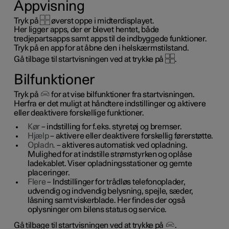
Appvisning
Tryk på
øverst oppe i midterdisplayet.
Her ligger apps, der er blevet hentet, både
tredjepartsapps samt apps til de indbyggede funktioner.
Tryk på en app for at åbne den i helskærmstilstand.
Gå tilbage til startvisningen ved at trykke på
.
Bilfunktioner
Tryk på
for at vise bilfunktioner fra startvisningen.
Herfra er det muligt at håndtere indstillinger og aktivere
eller deaktivere forskellige funktioner.
Kør
– indstilling for f.eks. styretøj og bremser.
Hjælp
– aktivere eller deaktivere forskellig førerstøtte.
Opladn.
– aktiveres automatisk ved opladning.
Mulighed for at indstille strømstyrken og oplåse
ladekablet. Viser opladningsstationer og gemte
placeringer.
Flere
– Indstillinger for trådløs telefonoplader,
udvendig og indvendig belysning, spejle, sæder,
låsning samt viskerblade. Her findes der også
oplysninger om bilens status og service.
Gå tilbage til startvisningen ved at trykke på
.