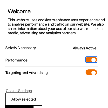
Welcome
Polestar 2
Kampagner til privatkunder
This website uses cookies to enhance user experience and
Håndbog
Videogalleri
Softwareopdateringer
to analyze performance and traffic on our website. We also
Polestar 3
Tilbud til erhvervskunder
share information about your use of our site with our social
media, advertising and analytics partners.
Polestar 4
Nye lagerbiler
Midterdisplay
Polestar 5
Byg din bil
Find os
Strictly Necessary
Always Active
Polestar 2 - 2021
Pre-owned
Servicelokationer
Pre-owned
Performance
Prøvetur
Ejerskab
Shop
Targeting and Advertising
Mere
Udforsk Polestar 2
Udforsk Polestar 4
Extras tilbehør
Opladning
Prøvetur
Udforsk Polestar 3
Prøvetur
Additionals merchandise
Support
(Åbner i et nyt vindue)
Polestar 2
Cookie Settings
Kampagner
Prøvetur
Kampagner
Pre-owned-programmet
Experiences
Om Polestar
Midterdisplayets
Allow selected
Nye lagerbiler
Nye lagerbiler
Nye lagerbiler
Pre-owned Polestar 2
Firmabil
Bæredygtighed
visninger