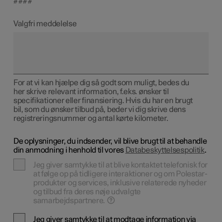
####
Valgfri meddelelse
For at vi kan hjælpe dig så godt som muligt, bedes du
her skrive relevant information, f.eks. ønsker til
specifikationer eller finansiering. Hvis du har en brugt
bil, som du ønsker tilbud på, beder vi dig skrive dens
registreringsnummer og antal kørte kilometer.
De oplysninger, du indsender, vil blive brugt til at behandle
din anmodning i henhold til vores
Databeskyttelsespolitik
.
Jeg giver samtykke til at blive kontaktet telefonisk for
at følge op på tidligere interaktioner og om Polestar-
produkter og services, inklusive relaterede nyheder
og tilbud fra deres nøje udvalgte
samarbejdspartnere.
Jeg giver samtykke til at modtage information via