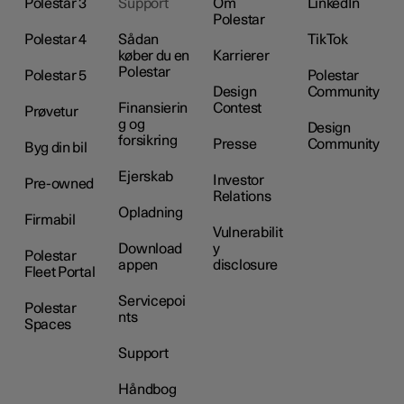
Polestar 3
Support
Om
LinkedIn
Polestar
Polestar 4
Sådan
TikTok
køber du en
Karrierer
Polestar
Polestar 5
Polestar
Design
Community
Finansierin
Contest
Prøvetur
g og
Design
forsikring
Presse
Community
Byg din bil
Ejerskab
Investor
Pre-owned
Relations
Opladning
Firmabil
Vulnerabilit
Download
y
Polestar
appen
disclosure
Fleet Portal
Servicepoi
Polestar
nts
Spaces
Support
Håndbog