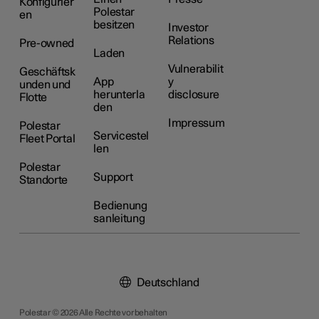
Konfigurier
Polestar
en
besitzen
Investor
Relations
Pre-owned
Laden
Vulnerabilit
Geschäftsk
App
y
unden und
herunterla
disclosure
Flotte
den
Impressum
Polestar
Servicestel
Fleet Portal
len
Polestar
Support
Standorte
Bedienung
sanleitung
Deutschland
Polestar © 2026 Alle Rechte vorbehalten