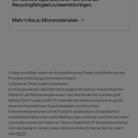
Recyclingfähigkeit zu beeinträchtigen.
Mehr Infos zu Monomaterialien
1. Video und Bilder zeigen ein Konzeptfahrzeug. Design und Merkmale des
Produktionsfahrzeugs können sich ändern.
2. Zielwerte. Änderungen vorbehalten.
3. In Europa werden alle Elektrofahrzeuge anhand einer standardisierten
Metrik für die Reichweite gemessen. Das Worldwide Harmonized Light
Vehicle Test Procedure (WLTP) misst die Reichweite eines Fahrzeugs bei
einer durchschnittlichen Geschwindigkeit von 30 mph bei
Sommertemperaturen von 100 % bis 0 % Ladezustand. Die tatsächlich
erzielte Reichweite unter realen Bedingungen variiert je nach Fahrverhalten
und anderen externen Faktoren. Die zertifizierte WLTP-Reichweite ist daher
normalerweise im realen Leben nicht erreichbar. Erfahren Sie hier mehr
über
WLTP
.