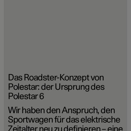
Unverkennbares Polestar
Design¹
Das elektrische Roadster-Konzept führt die von Polestar
Precept etablierte Designsprache weiter
und setzt
vollelektrisch auf neue Performance-Maßstäbe. Bei
diesem einzigartigen, zweitürigen Cabrio verschmelzen
Kunst und Technologie, Performance und viel frischer
Wind.
Das Roadster-Konzept von
Polestar: der Ursprung des
Polestar 6
Wir haben den Anspruch, den
Sportwagen für das elektrische
Zeitalter neu zu definieren – eine