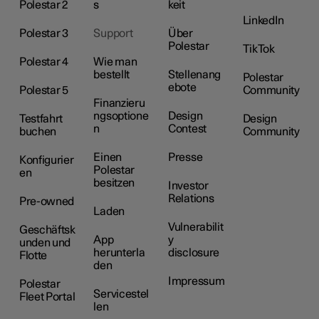
Polestar 2
s
keit
LinkedIn
Polestar 3
Support
Über
Polestar
TikTok
Polestar 4
Wie man
bestellt
Stellenang
Polestar
ebote
Polestar 5
Community
Finanzieru
ngsoptione
Design
Testfahrt
Design
n
Contest
buchen
Community
Einen
Presse
Konfigurier
Polestar
en
besitzen
Investor
Relations
Pre-owned
Laden
Vulnerabilit
Geschäftsk
App
y
unden und
herunterla
disclosure
Flotte
den
Impressum
Polestar
Servicestel
Fleet Portal
len