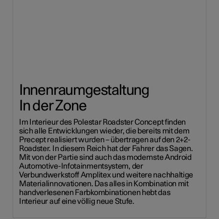
Innenraumgestaltung
In der Zone
Im Interieur des Polestar Roadster Concept finden
sich alle Entwicklungen wieder, die bereits mit dem
Precept realisiert wurden – übertragen auf den 2+2-
Roadster. In diesem Reich hat der Fahrer das Sagen.
Mit von der Partie sind auch das modernste Android
Automotive-Infotainmentsystem, der
Verbundwerkstoff Amplitex und weitere nachhaltige
Materialinnovationen. Das alles in Kombination mit
handverlesenen Farbkombinationen hebt das
Interieur auf eine völlig neue Stufe.