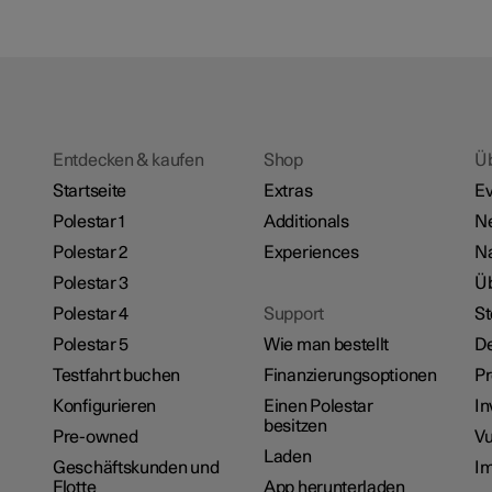
Entdecken & kaufen
Shop
Ü
Startseite
Extras
Ev
Polestar 1
Additionals
N
Polestar 2
Experiences
Na
Polestar 3
Üb
Polestar 4
Support
St
Polestar 5
Wie man bestellt
De
Testfahrt buchen
Finanzierungsoptionen
P
Konfigurieren
Einen Polestar
In
besitzen
Pre-owned
Vu
Laden
Geschäftskunden und
I
Flotte
App herunterladen