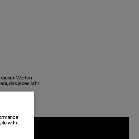
skunden und Flotte
it diesen Worten
ent, das jedes Jahr
bestellt
rungsoptionen
ngnahme
rformance
site with
er abonnieren