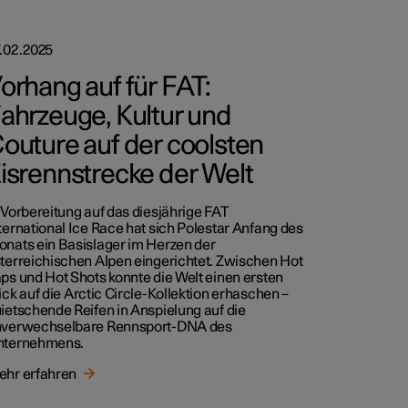
.02.2025
orhang auf für FAT:
ahrzeuge, Kultur und
outure auf der coolsten
isrennstrecke der Welt
 Vorbereitung auf das diesjährige FAT
ternational Ice Race hat sich Polestar Anfang des
nats ein Basislager im Herzen der
terreichischen Alpen eingerichtet. Zwischen Hot
ps und Hot Shots konnte die Welt einen ersten
ick auf die Arctic Circle-Kollektion erhaschen –
ietschende Reifen in Anspielung auf die
verwechselbare Rennsport-DNA des
nternehmens.
hr erfahren