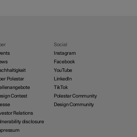
ber
Social
ents
Instagram
ews
Facebook
chhaltigkeit
YouTube
er Polestar
LinkedIn
ellenangebote
TikTok
sign Contest
Polestar Community
resse
Design Community
vestor Relations
lnerability disclosure
mpressum