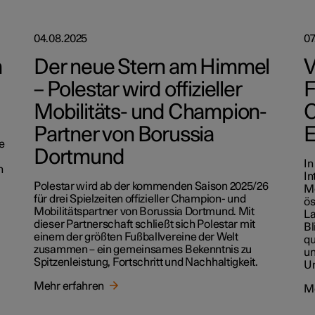
04.08.2025
07
h
Der neue Stern am Himmel
V
– Polestar wird offizieller
F
Mobilitäts- und Champion-
C
Partner von Borussia
E
e
Dortmund
In
n
In
Polestar wird ab der kommenden Saison 2025/26
Mo
für drei Spielzeiten offizieller Champion- und
ös
Mobilitätspartner von Borussia Dortmund. Mit
La
dieser Partnerschaft schließt sich Polestar mit
Bl
einem der größten Fußballvereine der Welt
qu
zusammen – ein gemeinsames Bekenntnis zu
un
Spitzenleistung, Fortschritt und Nachhaltigkeit.
U
Mehr erfahren
Me