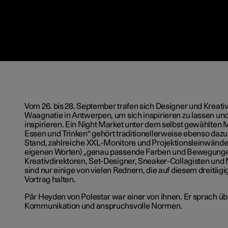
Vom 26. bis 28. September trafen sich Designer und Kreative
Waagnatie in Antwerpen, um sich inspirieren zu lassen un
inspirieren. Ein Night Market unter dem selbst gewählten 
Essen und Trinken“ gehört traditionellerweise ebenso dazu 
Stand, zahlreiche XXL-Monitore und Projektionsleinwände
eigenen Worten) „genau passende Farben und Bewegunge
Kreativdirektoren, Set-Designer, Sneaker-Collagisten und 
sind nur einige von vielen Rednern, die auf diesem dreitäg
Vortrag halten.
Pär Heyden von Polestar war einer von ihnen. Er sprach üb
Kommunikation und anspruchsvolle Normen.