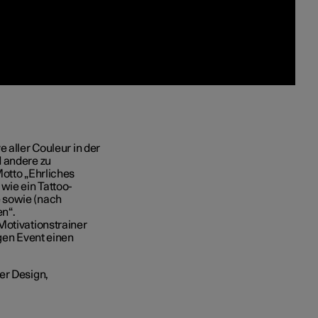
 aller Couleur in der
d andere zu
Motto „Ehrliches
wie ein Tattoo-
 sowie (nach
n“.
Motivationstrainer
igen Event einen
er Design,