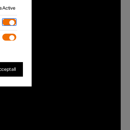
 Active
cept all