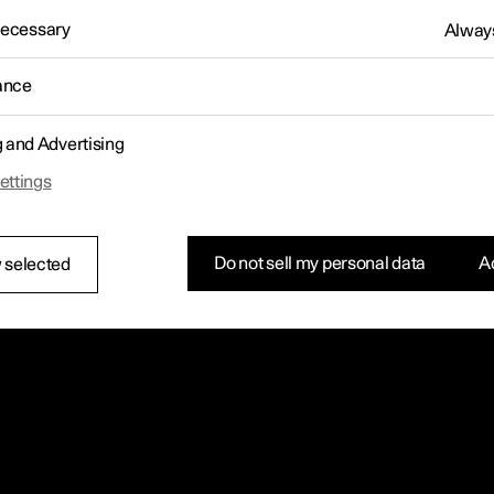
 Necessary
Always
ance
g and Advertising
ettings
Do not sell my personal data
Ac
 selected