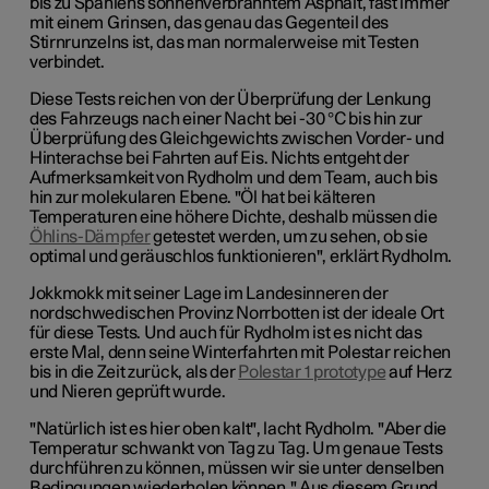
bis zu Spaniens sonnenverbranntem Asphalt, fast immer
mit einem Grinsen,
das genau
das Gegenteil des
Stirnrunzelns ist, das man normalerweise mit Testen
verbindet.
Diese Tests reichen von der Überprüfung der Lenkung
des Fahrzeugs nach einer Nacht bei -30 °C bis hin zur
Überprüfung des Gleichgewichts zwischen Vorder- und
Hinterachse bei Fahrten auf Eis. Nichts entgeht der
Aufmerksamkeit von
Rydholm
und dem Team,
auch
bis
hin zur molekularen Ebene. "Öl hat bei kälteren
Temperaturen eine höhere Dichte, deshalb müssen die
Öhlins
-Dämpfer
getestet werden, um zu sehen, ob sie
optimal und geräuschlos funktionieren", erklärt
Rydholm
.
Jokkmokk
mit seiner Lage im Landesinneren der
nordschwedischen Provinz
Norrbotten
ist der ideale Ort
für diese Tests. Und auch für
Rydholm
ist es nicht das
erste Mal, denn seine Winterfahrten mit Polestar reichen
bis in die Zeit zurück, als der
Polestar 1 prototype
auf Herz
und Nieren geprüft wurde.
"Natürlich ist es hier oben kalt", lacht
Rydholm
. "Aber die
Temperatur schwankt von Tag zu Tag. Um genaue Tests
durchführen zu können, müssen wir sie unter denselben
Bedingungen wiederholen können." Aus diesem Grund