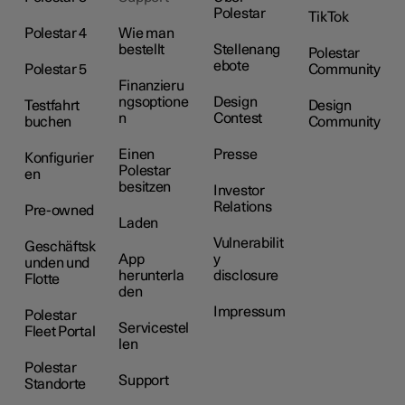
Polestar
TikTok
Polestar 4
Wie man
bestellt
Stellenang
Polestar
ebote
Polestar 5
Community
Finanzieru
ngsoptione
Design
Testfahrt
Design
n
Contest
buchen
Community
Einen
Presse
Konfigurier
Polestar
en
besitzen
Investor
Relations
Pre-owned
Laden
Vulnerabilit
Geschäftsk
App
y
unden und
herunterla
disclosure
Flotte
den
Impressum
Polestar
Servicestel
Fleet Portal
len
Polestar
Support
Standorte