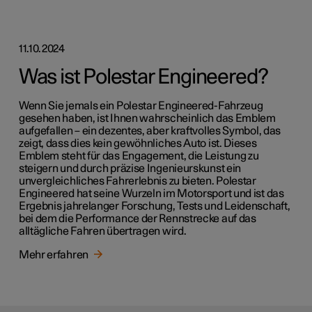
11.10.2024
Was ist Polestar Engineered?
Wenn Sie jemals ein Polestar Engineered-Fahrzeug
gesehen haben, ist Ihnen wahrscheinlich das Emblem
aufgefallen – ein dezentes, aber kraftvolles Symbol, das
zeigt, dass dies kein gewöhnliches Auto ist. Dieses
Emblem steht für das Engagement, die Leistung zu
steigern und durch präzise Ingenieurskunst ein
unvergleichliches Fahrerlebnis zu bieten. Polestar
Engineered hat seine Wurzeln im Motorsport und ist das
Ergebnis jahrelanger Forschung, Tests und Leidenschaft,
bei dem die Performance der Rennstrecke auf das
alltägliche Fahren übertragen wird.
Mehr erfahren