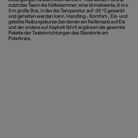
nutzt das Team die Kältekammer: eine klimatisierte, 6 m x
3 m große Box, in der die Temperatur auf -30 °C gesenkt
und gehalten werden kann. Handling-, Komfort-, Eis- und
geteilte Reibungskurse (bei denen ein Reifensatz auf Eis
und der andere auf Asphalt fährt) ergänzen die gesamte
Palette der Testeinrichtungen des Standorts am
Polarkreis.