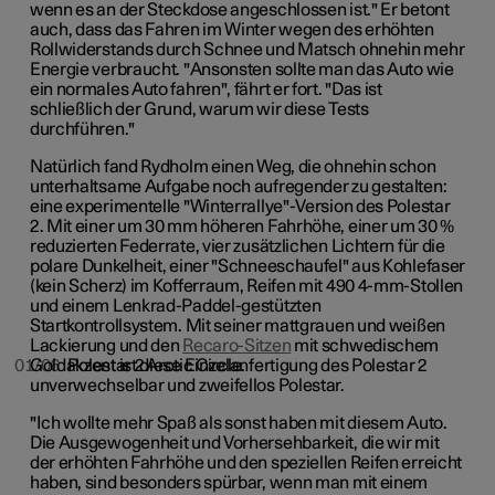
wenn es an der Steckdose angeschlossen ist." Er betont
auch, dass das Fahren im Winter wegen des erhöhten
Rollwiderstands durch Schnee und Matsch ohnehin mehr
Energie verbraucht. "Ansonsten sollte man das Auto wie
ein normales Auto fahren", fährt er fort. "Das ist
schließlich der Grund, warum wir diese Tests
durchführen."
Natürlich fand
Rydholm
einen Weg, die ohnehin schon
unterhaltsame Aufgabe noch aufregender zu gestalten:
eine experimentelle "Winterrallye"-Version des Polestar
2. Mit einer um 30 mm höheren
Fahrhöhe
, einer um 30 %
reduzierten Federrate, vier zusätzlichen Lichtern für die
polare Dunkelheit, einer "Schneeschaufel" aus Kohlefaser
(kein Scherz) im
Kofferraum, Reifen mit 490 4-mm-Stollen
und einem Lenkrad-Paddel-gestützten
Startkontrollsystem. Mit seiner mattgrauen und weißen
Lackierung und den
Recaro-Sitzen
mit schwedischem
Goldakzent ist diese Einzelanfertigung des Polestar 2
01/06
Polestar 2 Arctic Circle.
unverwechselbar und zweifellos Polestar.
"Ich wollte mehr Spaß als sonst haben mit diesem Auto.
Die Ausgewogenheit und Vorhersehbarkeit, die wir mit
der erhöhten
Fahrhöhe
und den speziellen Reifen erreicht
haben, sind besonders spürbar, wenn man mit einem