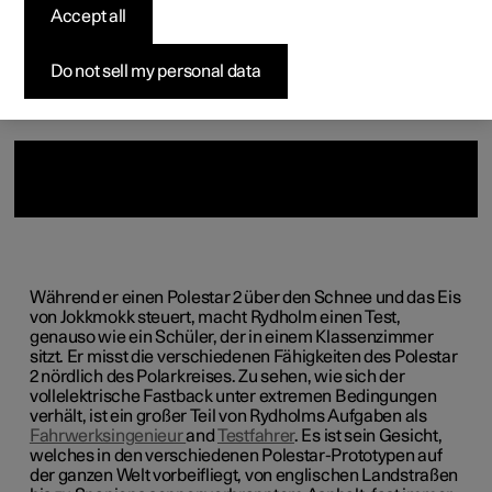
Accept all
Konfigurieren
Konfigurieren
Konfigurieren
Polestar 5 entdecken
Ladenetzwerk
Finanzierungsoptionen
Events
Pre-owned Polestar 2
Pre-owned Polestar 3
Pre-owned Polestar 4
Konfigurieren
Zu Hause Laden
Inzahlungnahme
Newsletter abonnieren
Do not sell my personal data
Während er einen Polestar 2 über den Schnee und das Eis
von
Jokkmokk
steuert, macht
Rydholm
einen Test,
genauso wie ein Schüler, der in einem Klassenzimmer
sitzt. Er misst die verschiedenen Fähigkeiten des Polestar
2 nördlich des Polarkreises. Zu sehen, wie sich der
vollelektrische Fastback unter extremen Bedingungen
verhält, ist ein großer Teil von
Rydholms
Aufgaben als
Fahrwerksingenieur
and
Testfahrer
. Es ist sein Gesicht,
welches
in den verschiedenen Polestar-Prototypen auf
der ganzen Welt vorbeifliegt, von englischen Landstraßen