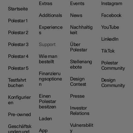
Extras
Events
Instagram
Startseite
Additionals
News
Facebook
Polestar 1
Experience
Nachhaltig
YouTube
Polestar 2
s
keit
LinkedIn
Polestar 3
Support
Über
Polestar
TikTok
Polestar 4
Wie man
bestellt
Stellenang
Polestar
ebote
Polestar 5
Community
Finanzieru
ngsoptione
Design
Testfahrt
Design
n
Contest
buchen
Community
Einen
Presse
Konfigurier
Polestar
en
besitzen
Investor
Relations
Pre-owned
Laden
Vulnerabilit
Geschäftsk
App
y
unden und