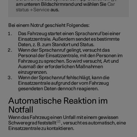
am unteren Bildschirmrand und wählen Sie
Car
status
→
Service
aus.
Bei einem Notruf geschieht Folgendes:
Das Fahrzeug startet einen Sprachanruf bei einer
Einsatzzentrale. Außerdem sendet es bestimmte
Daten, z. B. zum Standort und Status.
Wenn der Sprachanruf gelingt, versucht das
Personal der Einsatzzentrale, mit den Personen im
Fahrzeug zu sprechen. So wird versucht, Art und
Ausmaß der erforderlichen Maßnahmen
einzugrenzen.
Wenn der Sprachanruf fehlschlägt, kann die
Einsatzzentrale aufgrund der vom Fahrzeug
gesendeten Daten dennoch reagieren.
Automatische Reaktion im
Notfall
Wenn das Fahrzeug einen Unfall mit einem gewissen
2
Schweregrad feststellt
, versucht es automatisch, eine
Einsatzzentrale zu kontaktieren.